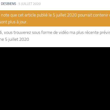
 DESBIENS
·
5 JUILLET 2020
note que cet article publié le 5 juillet 2020 pourrait conteni
sont plus à jour.
i, vous trouverez sous forme de vidéo ma plus récente prévi
e 5 juillet 2020