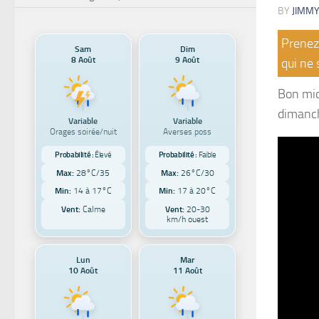
BY
JIMMY
Prenez 
Sam
Dim
8 Août
9 Août
qui ne 
Bon mid
dimanch
Variable
Variable
Orages soirée/nuit
Averses poss
Probabilité :
Élevé
Probabilité :
Faible
Max:
28°C/35
Max:
26°C/30
Min:
14 à 17°C
Min:
17 à 20°C
Vent:
Calme
Vent:
20-30
km/h ouest
Lun
Mar
10 Août
11 Août