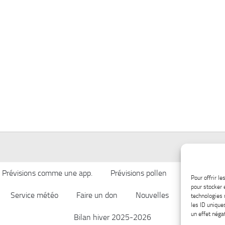
Prévisions comme une app.
Prévisions pollen
Qualité de l’
Pour offrir l
pour stocker 
Service météo
Faire un don
Nouvelles
Afficher ch
technologies 
les ID unique
un effet négat
Bilan hiver 2025-2026