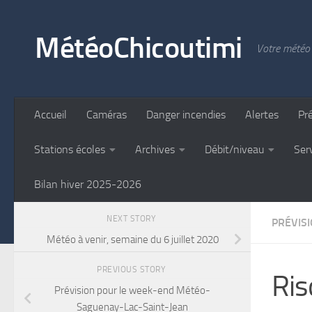
Skip to content
MétéoChicoutimi
Votre météo 
Accueil
Caméras
Danger incendies
Alertes
Pr
Stations écoles
Archives
Débit/niveau
Ser
Bilan hiver 2025-2026
NEXT STORY
PRÉVIS
Météo à venir, semaine du 6 juillet 2020
PREVIOUS STORY
Ris
Prévision pour le week-end Météo-
Saguenay-Lac-Saint-Jean