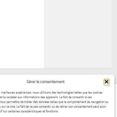
Gérer le consentement
air
Statistiques d’hier
Atelier Météo
Récréatif
es meilleures expériences, nous utilisons des technologies telles que les cookies
et/ou accéder aux informations des appareils. Le fait de consentir à ces
ez nous
Lac-Saint-Jean glace
Boutique en ligne
nous permettra de traiter des données telles que le comportement de navigation ou
s sur ce site. Le fait de ne pas consentir ou de retirer son consentement peut avoir
if sur certaines caractéristiques et fonctions.