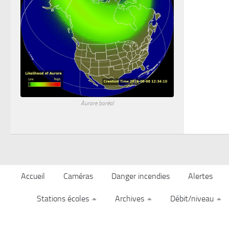
Aurore boréal
Accueil
Caméras
Danger incendies
Alertes
Stations écoles
Archives
Débit/niveau