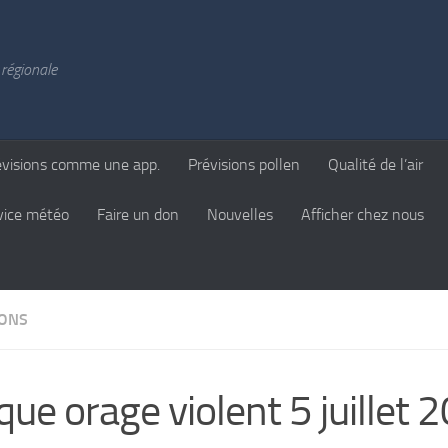
régionale
évisions comme une app.
Prévisions pollen
Qualité de l’air
vice météo
Faire un don
Nouvelles
Afficher chez nous
IONS
que orage violent 5 juillet 