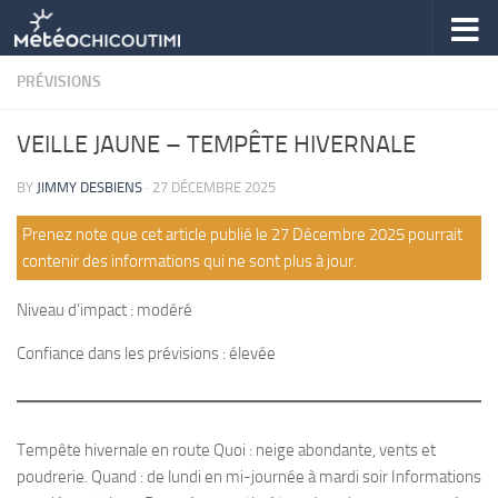
Skip to content
PRÉVISIONS
VEILLE JAUNE – TEMPÊTE HIVERNALE
BY
JIMMY DESBIENS
·
27 DÉCEMBRE 2025
Prenez note que cet article publié le 27 Décembre 2025 pourrait
contenir des informations qui ne sont plus à jour.
Niveau d’impact : modéré
Confiance dans les prévisions : élevée
Tempête hivernale en route Quoi : neige abondante, vents et
poudrerie. Quand : de lundi en mi-journée à mardi soir Informations