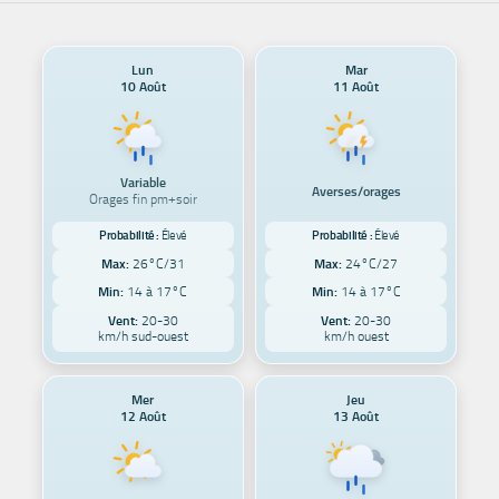
Lun
Mar
10 Août
11 Août
Variable
Averses/orages
Orages fin pm+soir
Probabilité :
Élevé
Probabilité :
Élevé
Max:
26°C/31
Max:
24°C/27
Min:
14 à 17°C
Min:
14 à 17°C
Vent:
20-30
Vent:
20-30
km/h sud-ouest
km/h ouest
Mer
Jeu
12 Août
13 Août