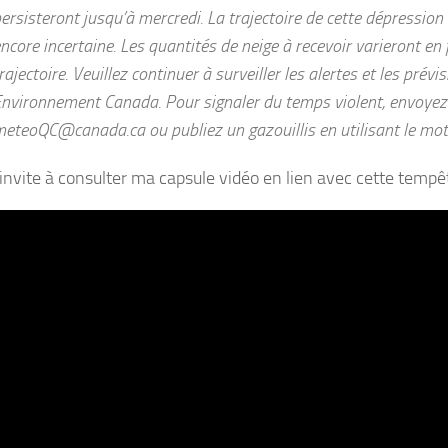
ersisteront jusqu’à mercredi. La trajectoire de cette dépressio
ncore incertaine. Les quantités de neige à recevoir varieront en 
rajectoire. Veuillez continuer à surveiller les alertes et les prév
nvironnement Canada. Pour signaler du temps violent, envoyez 
meteoQC@canada.ca
ou publiez un gazouillis en utilisant le mo
invite à consulter ma capsule vidéo en lien avec cette tempêt