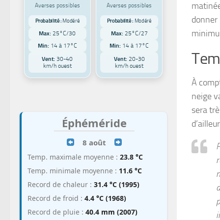
matinée
Averses possibles
Averses possibles
donner 
Probabilité :
Modéré
Probabilité :
Modéré
minimum
Max:
25°C/30
Max:
25°C/27
Min:
14 à 17°C
Min:
14 à 17°C
Temp
Vent:
30-40
Vent:
20-30
km/h ouest
km/h ouest
À compte
neige v
sera tr
Éphéméride
d’aille
8 août
P
Temp. maximale moyenne :
23.8 °C
r
Temp. minimale moyenne :
11.6 °C
n
Record de chaleur :
31.4 °C (1995)
a
Record de froid :
4.4 °C (1968)
p
Record de pluie :
40.4 mm (2007)
i