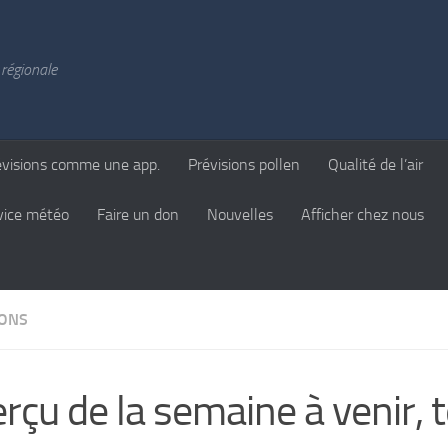
régionale
évisions comme une app.
Prévisions pollen
Qualité de l’air
vice météo
Faire un don
Nouvelles
Afficher chez nous
IONS
rçu de la semaine à venir,