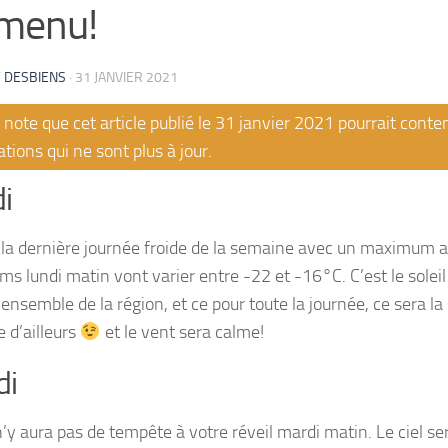
 menu!
 DESBIENS
·
31 JANVIER 2021
note que cet article publié le 31 janvier 2021 pourrait conte
tions qui ne sont plus à jour.
i
 la dernière journée froide de la semaine avec un maximum a
s lundi matin vont varier entre -22 et -16°C. C’est le soleil
l’ensemble de la région, et ce pour toute la journée, ce sera la 
 d’ailleurs
et le vent sera calme!
di
n’y aura pas de tempête à votre réveil mardi matin. Le ciel se