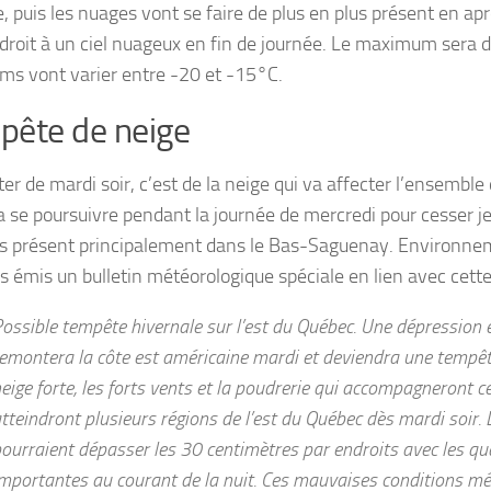
, puis les nuages vont se faire de plus en plus présent en ap
droit à un ciel nuageux en fin de journée. Le maximum sera d
s vont varier entre -20 et -15°C.
ête de neige
r de mardi soir, c’est de la neige qui va affecter l’ensemble 
a se poursuivre pendant la journée de mercredi pour cesser j
ès présent principalement dans le Bas-Saguenay. Environn
urs émis un bulletin météorologique spéciale en lien avec cett
ossible tempête hivernale sur l’est du Québec. Une dépression
emontera la côte est américaine mardi et deviendra une tempêt
eige forte, les forts vents et la poudrerie qui accompagneront 
tteindront plusieurs régions de l’est du Québec dès mardi soir.
ourraient dépasser les 30 centimètres par endroits avec les qu
mportantes au courant de la nuit. Ces mauvaises conditions m