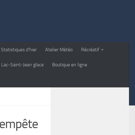
Statistiques d’hier
Atelier Météo
Récréatif
Lac-Saint-Jean glace
Boutique en ligne
 tempête