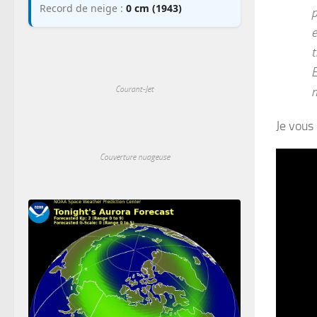
Record de neige :
0 cm (1943)
p
e
t
E
Courant-Jet
Je vous 
Couverture nuageuse