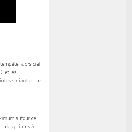
 tempête, alors ciel
C et les
ntes variant entre
maximum autour de
ec des pointes à