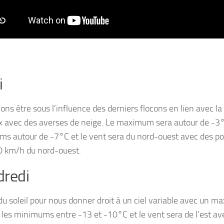
i
ons être sous l’influence des derniers flocons en lien avec la
 avec des averses de neige. Le maximum sera autour de -3°
s autour de -7°C et le vent sera du nord-ouest avec des poi
0 km/h du nord-ouest.
redi
du soleil pour nous donner droit à un ciel variable avec un 
 les minimums entre -13 et -10°C et le vent sera de l’est av