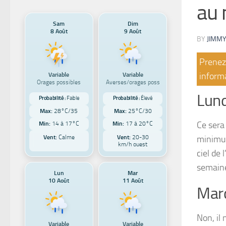
au
Sam
Dim
8 Août
9 Août
BY
JIMMY
Prenez 
Variable
Variable
informa
Orages possibles
Averses/orages poss
Lund
Probabilité :
Faible
Probabilité :
Élevé
Max:
28°C/35
Max:
25°C/30
Ce sera
Min:
14 à 17°C
Min:
17 à 20°C
Vent:
Calme
Vent:
20-30
minimum
km/h ouest
ciel de 
semaine
Lun
Mar
10 Août
11 Août
Mar
Non, il 
Variable
Variable