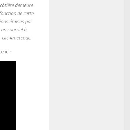
n côtière demeure
fonction de cette
isions émises par
un courriel à
t-clic #meteoqc.
e ici: