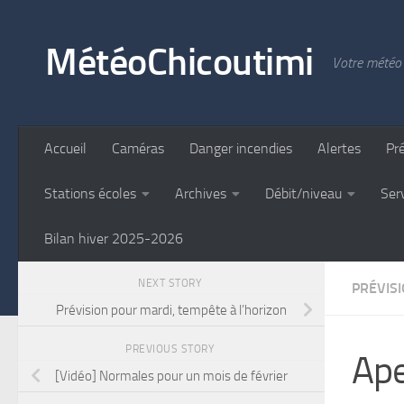
Skip to content
MétéoChicoutimi
Votre météo 
Accueil
Caméras
Danger incendies
Alertes
Pr
Stations écoles
Archives
Débit/niveau
Ser
Bilan hiver 2025-2026
NEXT STORY
PRÉVIS
Prévision pour mardi, tempête à l’horizon
PREVIOUS STORY
Ape
[Vidéo] Normales pour un mois de février