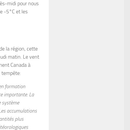
rès-midi pour nous
e -5°C et les
de la région, cette
eudi matin. Le vent
ement Canada à
e tempête:
 en formation
e importante. La
ce système
 Les accumulations
antités plus
étéorologiques