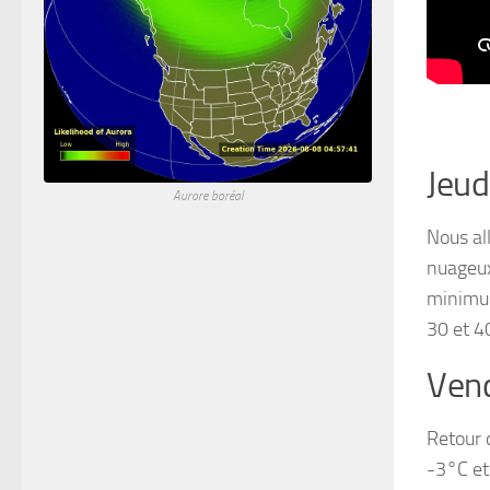
Jeud
Aurore boréal
Nous all
nuageux
minimum
30 et 4
Vend
Retour 
-3°C et