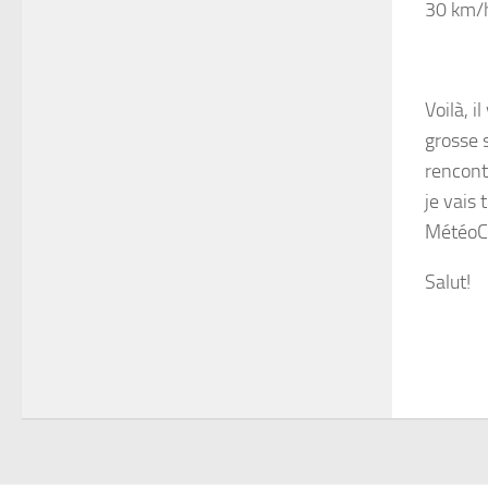
30 km/
Voilà, i
grosse 
rencont
je vais
MétéoCh
Salut!