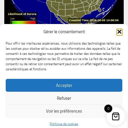
Gérer le consentement
Aurore boréal
Pour offrir les meilleures expériences, nous utilisons des technologies telles que
les cookies pour stocker et/ou accéder aux informations des appareils. Le fait de
consentir à ces technologies nous permettra de traiter des données telles que le
comportement de navigation ou les ID uniques sur ce site. Le fait de ne pas
consentir ou de retirer son consentement peut avoir un effet négatif sur certaines
caractéristiques et fonctions.
Accepter
MétéoChicoutimi © 2026. All Rights Reserved.
Refuser
Powered by
- Designed with the
Hueman theme
0
Voir les préférences
Politique de cookies