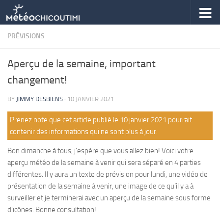
Skip to content
PRÉVISIONS
Aperçu de la semaine, important
changement!
BY
JIMMY DESBIENS
·
10 JANVIER 2021
Prenez note que cet article publié le 10 janvier 2021 pourrait
contenir des informations qui ne sont plus à jour.
Bon dimanche à tous, j’espère que vous allez bien! Voici votre
aperçu météo de la semaine à venir qui sera séparé en 4 parties
différentes. Il y aura un texte de prévision pour lundi, une vidéo de
présentation de la semaine à venir, une image de ce qu’il y a à
surveiller et je terminerai avec un aperçu de la semaine sous forme
d’icônes. Bonne consultation!