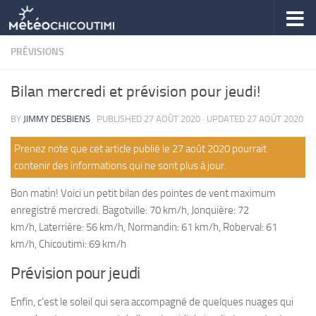
Skip to content
PRÉVISIONS
Bilan mercredi et prévision pour jeudi!
BY
JIMMY DESBIENS
· PUBLISHED
27 AOÛT 2020
· UPDATED
27 AOÛT 2020
Prenez note que cet article publié le 27 août 2020 pourrait
contenir des informations qui ne sont plus à jour.
Bon matin! Voici un petit bilan des pointes de vent maximum
enregistré mercredi. Bagotville: 70 km/h, Jonquière: 72
km/h, Laterrière: 56 km/h, Normandin: 61 km/h, Roberval: 61
km/h, Chicoutimi: 69 km/h
Prévision pour jeudi
Enfin, c’est le soleil qui sera accompagné de quelques nuages qui