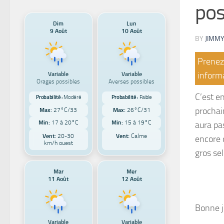
pos
Dim
Lun
9 Août
10 Août
BY
JIMMY
Prenez 
Variable
Variable
informa
Orages possibles
Averses possibles
C’est e
Probabilité :
Modéré
Probabilité :
Faible
prochain
Max:
27°C/33
Max:
26°C/31
Min:
17 à 20°C
Min:
15 à 19°C
aura pa
Vent:
20-30
Vent:
Calme
encore 
km/h ouest
gros se
Mar
Mer
11 Août
12 Août
Bonne j
Variable
Variable