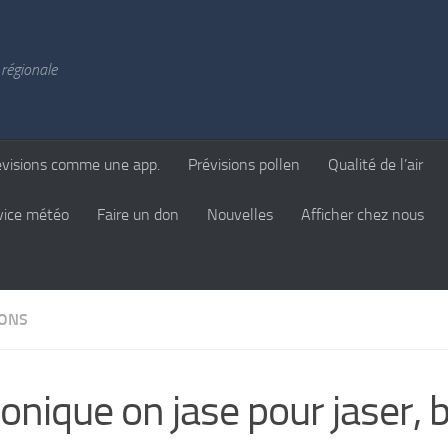
régionale
évisions comme une app.
Prévisions pollen
Qualité de l’air
vice météo
Faire un don
Nouvelles
Afficher chez nous
IONS
onique on jase pour jaser, 