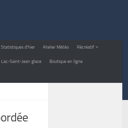
Statistiques d’hier
Atelier Météo
Récréatif
Lac-Saint-Jean glace
Boutique en ligne
bordée