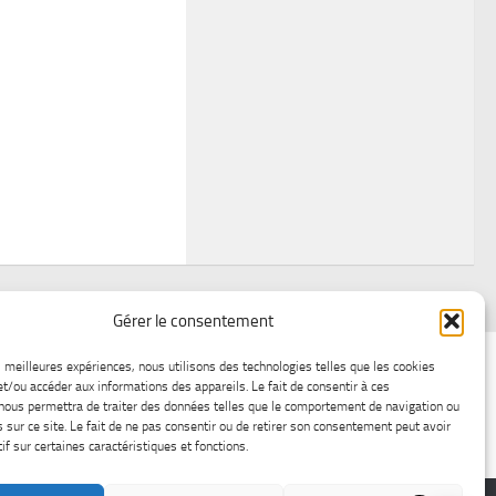
Gérer le consentement
air
Statistiques d’hier
Atelier Météo
Récréatif
es meilleures expériences, nous utilisons des technologies telles que les cookies
et/ou accéder aux informations des appareils. Le fait de consentir à ces
ez nous
Lac-Saint-Jean glace
Boutique en ligne
nous permettra de traiter des données telles que le comportement de navigation ou
s sur ce site. Le fait de ne pas consentir ou de retirer son consentement peut avoir
if sur certaines caractéristiques et fonctions.