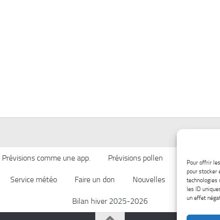
Prévisions comme une app.
Prévisions pollen
Qualité de l’
Pour offrir l
pour stocker 
Service météo
Faire un don
Nouvelles
Afficher ch
technologies 
les ID unique
un effet négat
Bilan hiver 2025-2026