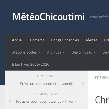
Skip to content
MétéoChicoutimi
Votre météo 
Accueil
Caméras
Danger incendies
Alertes
Pr
Stations écoles
Archives
Débit/niveau
Ser
Bilan hiver 2025-2026
NEXT STORY
PRÉVIS
Prévision pour vendredi et samedi!
PREVIOUS STORY
Chr
Prévision pour jeudi, retour de « l’hiver »