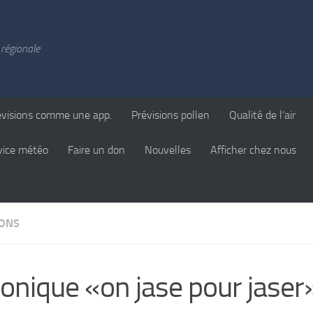
régionale
évisions comme une app.
Prévisions pollen
Qualité de l’air
vice météo
Faire un don
Nouvelles
Afficher chez nous
IONS
onique «on jase pour jaser»