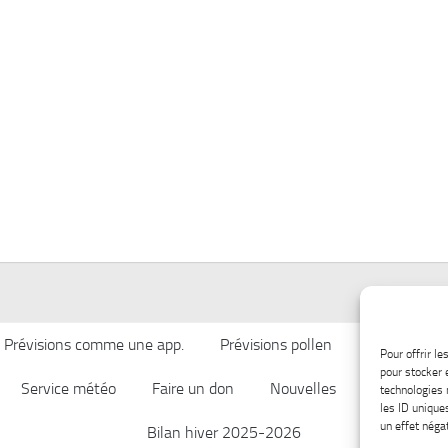
Prévisions comme une app.
Prévisions pollen
Qualité de l’
Pour offrir l
pour stocker 
Service météo
Faire un don
Nouvelles
Afficher ch
technologies 
les ID unique
un effet négat
Bilan hiver 2025-2026