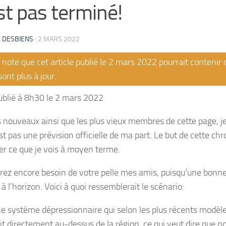
st pas terminé!
 DESBIENS
·
2 MARS 2022
note que cet article publié le 2 mars 2022 pourrait contenir
sont plus à jour.
ublié à 8h30 le 2 mars 2022
s nouveaux ainsi que les plus vieux membres de cette page, j
st pas une prévision officielle de ma part. Le but de cette ch
er ce que je vois à moyen terme.
rez encore besoin de votre pelle mes amis, puisqu’une bonn
à l’horizon. Voici à quoi ressemblerait le scénario:
ne système dépressionnaire qui selon les plus récents modèle
it directement au-dessus de la région, ce qui veut dire que n