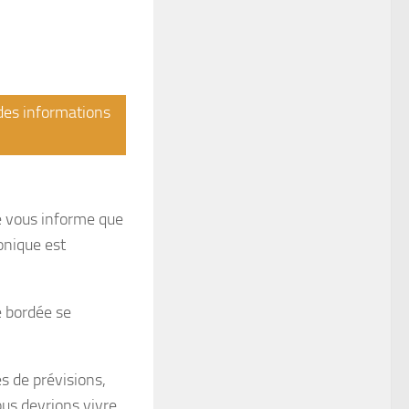
 des informations
e vous informe que
ronique est
e bordée se
s de prévisions,
ous devrions vivre