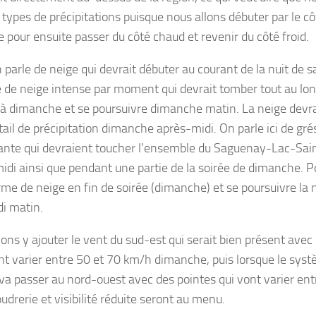
 types de précipitations puisque nous allons débuter par le cô
 pour ensuite passer du côté chaud et revenir du côté froid.
n parle de neige qui devrait débuter au courant de la nuit de
e de neige intense par moment qui devrait tomber tout au long
à dimanche et se poursuivre dimanche matin. La neige devra
ail de précipitation dimanche après-midi. On parle ici de grési
ante qui devraient toucher l’ensemble du Saguenay-Lac-Sa
idi ainsi que pendant une partie de la soirée de dimanche. P
rme de neige en fin de soirée (dimanche) et se poursuivre la n
di matin.
ons y ajouter le vent du sud-est qui serait bien présent avec
nt varier entre 50 et 70 km/h dimanche, puis lorsque le systè
il va passer au nord-ouest avec des pointes qui vont varier en
udrerie et visibilité réduite seront au menu.