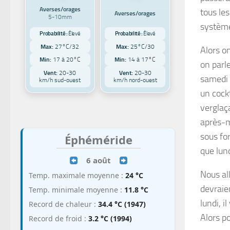
Averses/orages
tous les
Averses/orages
5-10mm
système
Probabilité :
Élevé
Probabilité :
Élevé
Max:
27°C/32
Max:
25°C/30
Alors o
Min:
17 à 20°C
Min:
14 à 17°C
on parl
Vent:
20-30
Vent:
20-30
samedi 
km/h sud-ouest
km/h nord-ouest
un cockt
verglaç
après-m
sous fo
Éphéméride
que lun
6 août
Nous all
Temp. maximale moyenne :
24 °C
devraie
Temp. minimale moyenne :
11.8 °C
lundi, 
Record de chaleur :
34.4 °C (1947)
Alors po
Record de froid :
3.2 °C (1994)