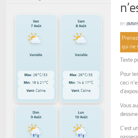
n’e
Ven
Sam
BY
JIMMY
7 Août
8 Août
Prenez 
qui ne 
Variable
Variable
Texte p
Pour le
Max:
28°C/33
Max:
28°C/35
ceci n’e
Min:
18 à 21°C
Min:
14 à 17°C
d’expos
Vent:
Calme
Vent:
Calme
Vous au
Dim
Lun
dessine 
9 Août
10 Août
C’est u
passera