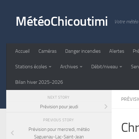
Skip to content
MétéoChicoutimi
Votre météo 
Accueil
Caméras
Danger incendies
Alertes
Pr
Stations écoles
Archives
Débit/niveau
Ser
Bilan hiver 2025-2026
NEXT STORY
PRÉVIS
Prévision pour jeudi
PREVIOUS STORY
Chr
Prévision pour mercredi, météo
Saguenay-Lac-Saint-Jean