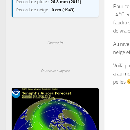
Record de pluie :
26.8 mm (2011)
Pour ce
Record de neige :
0 cm (1943)
-4°C en
faudra 
de vraie
Au nive
Courant-Jet
neige e
Voilà po
Couverture nuageuse
a au moi
pelles