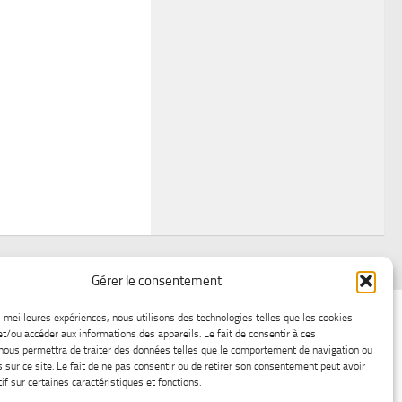
Gérer le consentement
air
Statistiques d’hier
Atelier Météo
Récréatif
es meilleures expériences, nous utilisons des technologies telles que les cookies
et/ou accéder aux informations des appareils. Le fait de consentir à ces
ez nous
Lac-Saint-Jean glace
Boutique en ligne
nous permettra de traiter des données telles que le comportement de navigation ou
s sur ce site. Le fait de ne pas consentir ou de retirer son consentement peut avoir
if sur certaines caractéristiques et fonctions.