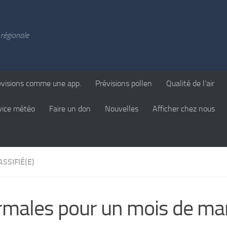
régionale
évisions comme une app.
Prévisions pollen
Qualité de l’air
vice météo
Faire un don
Nouvelles
Afficher chez nous
SSIFIÉ(E)
males pour un mois de ma