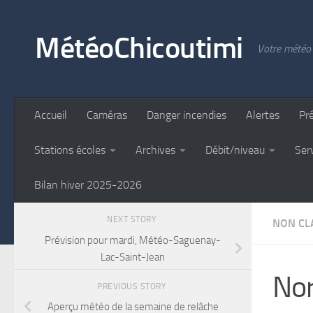
Skip to content
MétéoChicoutimi
Votre météo 
Accueil
Caméras
Danger incendies
Alertes
Pr
Stations écoles
Archives
Débit/niveau
Ser
Bilan hiver 2025-2026
NEXT STORY
NON CLA
Prévision pour mardi, Météo-Saguenay-
Lac-Saint-Jean
Nor
PREVIOUS STORY
Aperçu météo de la semaine de relâche