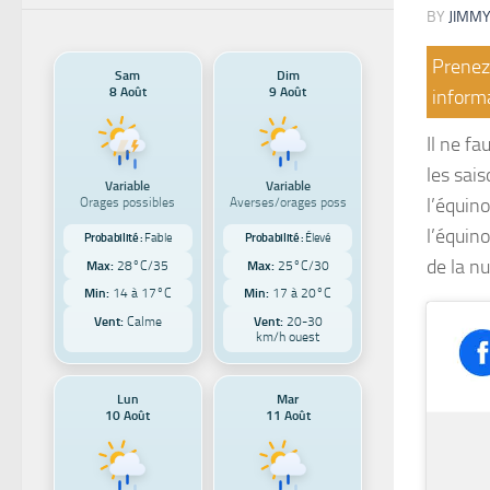
BY
JIMMY
Prenez 
Sam
Dim
8 Août
9 Août
informa
Il ne f
les sais
Variable
Variable
l’équin
Orages possibles
Averses/orages poss
l’équin
Probabilité :
Faible
Probabilité :
Élevé
de la nu
Max:
28°C/35
Max:
25°C/30
Min:
14 à 17°C
Min:
17 à 20°C
Vent:
Calme
Vent:
20-30
km/h ouest
Lun
Mar
10 Août
11 Août