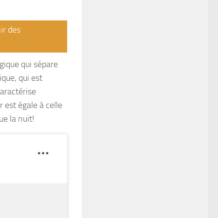
ir des
gique qui sépare
ique, qui est
aractérise
 est égale à celle
e la nuit!