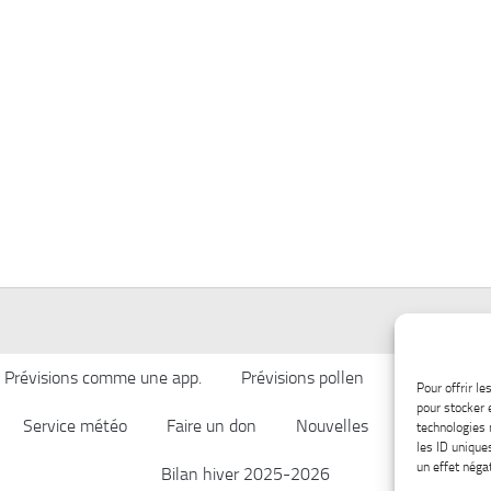
Prévisions comme une app.
Prévisions pollen
Qualité de l’
Pour offrir l
pour stocker 
Service météo
Faire un don
Nouvelles
Afficher ch
technologies 
les ID unique
un effet négat
Bilan hiver 2025-2026