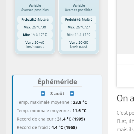
Variable
Variable
Averses possibles
Averses possibles
Probabilité :
Modéré
Probabilité :
Modéré
Max:
25°C/30
Max:
25°C/27
Min:
14 à 17°C
Min:
14 à 17°C
Vent:
30-40
Vent:
20-30
km/h ouest
km/h ouest
Éphéméride
8 août
On a
Temp. maximale moyenne :
23.8 °C
Temp. minimale moyenne :
11.6 °C
C’est p
Record de chaleur :
31.4 °C (1995)
l’Est, i
Record de froid :
4.4 °C (1968)
mais il 