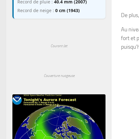
Record de pluie :
40.4 mm (2007)
Record de neige :
0 cm (1943)
De plus
Au nive
fort et 
puisqu’
Courant-Jet
Couverture nuageuse