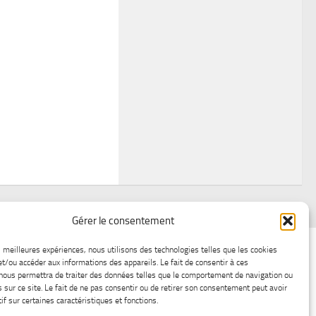
Gérer le consentement
air
Statistiques d’hier
Atelier Météo
Récréatif
es meilleures expériences, nous utilisons des technologies telles que les cookies
et/ou accéder aux informations des appareils. Le fait de consentir à ces
ez nous
Lac-Saint-Jean glace
Boutique en ligne
nous permettra de traiter des données telles que le comportement de navigation ou
s sur ce site. Le fait de ne pas consentir ou de retirer son consentement peut avoir
if sur certaines caractéristiques et fonctions.