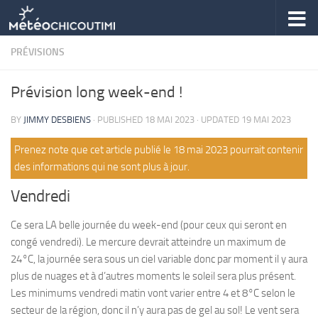
Skip to content
PRÉVISIONS
Prévision long week-end !
BY
JIMMY DESBIENS
· PUBLISHED
18 MAI 2023
· UPDATED
19 MAI 2023
Prenez note que cet article publié le 18 mai 2023 pourrait contenir
des informations qui ne sont plus à jour.
Vendredi
Ce sera LA belle journée du week-end (pour ceux qui seront en
congé vendredi). Le mercure devrait atteindre un maximum de
24°C, la journée sera sous un ciel variable donc par moment il y aura
plus de nuages et à d’autres moments le soleil sera plus présent.
Les minimums vendredi matin vont varier entre 4 et 8°C selon le
secteur de la région, donc il n’y aura pas de gel au sol! Le vent sera