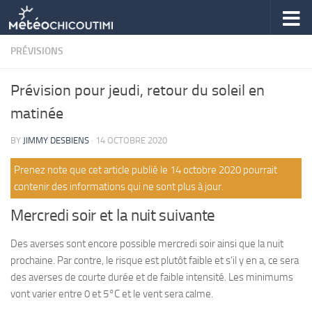
Skip to content
PRÉVISIONS
Prévision pour jeudi, retour du soleil en
matinée
BY
JIMMY DESBIENS
·
14 OCTOBRE 2020
Prenez note que cet article publié le 14 octobre 2020 pourrait
contenir des informations qui ne sont plus à jour.
Mercredi soir et la nuit suivante
Des averses sont encore possible mercredi soir ainsi que la nuit
prochaine. Par contre, le risque est plutôt faible et s’il y en a, ce sera
des averses de courte durée et de faible intensité. Les minimums
vont varier entre 0 et 5°C et le vent sera calme.