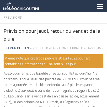
Skip to content
PRÉVISIONS
Prévision pour jeudi, retour du vent et de la
pluie!
BY
JIMMY DESBIENS
· PUBLISHED
20 AVRIL 2022
· UPDATED
20 AVRIL 2022
Prenez note que cet article publié le 20 avril 2022 pourrait
contenir des informations qui ne sont plus à jour.
Avez-vous remarqué la petite brise qui soufflait aujourd’hui ? Je
dois t’avouer que j’ai eu des pointes de 60-70 et 80 km/h pas mal
toute la journée, ce qui a bien entendu causé plusieurs pannes
d’électricité aux quatre coins de notre magnifique région. Du côté
du Lac-Saint-Jean le vent est déjà en baisse rapide, actuellement
(18h), j’ai des pointes de 40-50 km/h, au Saguenay et Bas-