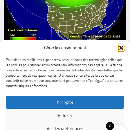
Gérer le consentement
Aurore boréal
Pour offrir les meilleures expériences, nous utilisons des technologies telles que
les cookies pour stocker et/ou accéder aux informations des appareils. Le fait de
consentir à ces technologies nous permettra de traiter des données telles que le
comportement de navigation ou les ID uniques sur ce site. Le fait de ne pas
consentir ou de retirer son consentement peut avoir un effet négatif sur certaines
caractéristiques et fonctions.
Accepter
MétéoChicoutimi © 2026. All Rights Reserved.
Refuser
Powered by
- Designed with the
Hueman theme
0
Voir les préférences