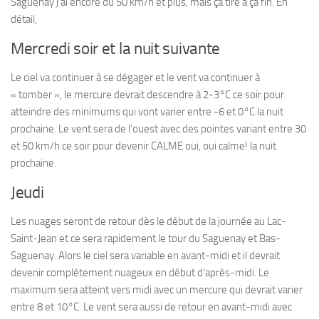
Saguenay j’ai encore du 50 km/h et plus, mais ça tire à ça fin. En
détail,
Mercredi soir et la nuit suivante
Le ciel va continuer à se dégager et le vent va continuer à
« tomber », le mercure devrait descendre à 2-3°C ce soir pour
atteindre des minimums qui vont varier entre -6 et 0°C la nuit
prochaine. Le vent sera de l’ouest avec des pointes variant entre 30
et 50 km/h ce soir pour devenir CALME oui, oui calme! la nuit
prochaine.
Jeudi
Les nuages seront de retour dès le début de la journée au Lac-
Saint-Jean et ce sera rapidement le tour du Saguenay et Bas-
Saguenay. Alors le ciel sera variable en avant-midi et il devrait
devenir complètement nuageux en début d’après-midi. Le
maximum sera atteint vers midi avec un mercure qui devrait varier
entre 8 et 10°C. Le vent sera aussi de retour en avant-midi avec