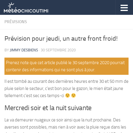
Skip to content
PRÉVISIONS
Prévision pour jeudi, un autre front froid!
BY
JIMMY DESBIENS
·
30 SEPTEMBRE 2020
Prenez note que cet article publié le 30 septembre 2020 pourrait
contenir des informations qui ne sont plus à jour.
Il est tombé au courant des dernières heures entre 30 et 50 mm de
pluie selon le secteur, c’est bon pour le gazon, le mien était jaune
tellement c’est sec ces temps-ci
Mercredi soir et la nuit suivante
Le va demeurer nuageux ce soir ainsi que la nuit prochaine. Des
averses sont possibles, mais rien à voir avec la pluie reçue dans les