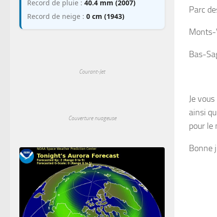
Record de pluie :
40.4 mm (2007)
Parc de
Record de neige :
0 cm (1943)
Monts-V
Bas-Sag
Courant-Jet
Je vous
ainsi qu
Couverture nuageuse
pour le
Bonne j