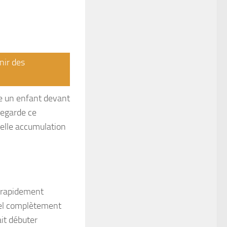
nir des
e un enfant devant
regarde ce
éelle accumulation
t rapidement
ciel complètement
ait débuter