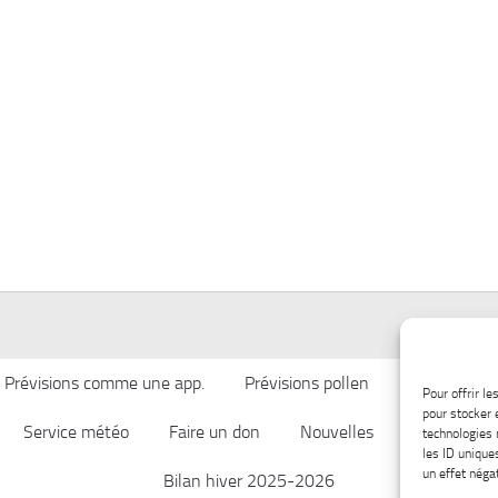
Prévisions comme une app.
Prévisions pollen
Qualité de l’
Pour offrir l
pour stocker 
Service météo
Faire un don
Nouvelles
Afficher ch
technologies 
les ID unique
un effet négat
Bilan hiver 2025-2026