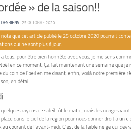
ordée » de la saison!!
 DESBIENS
·
25 OCTOBRE 2020
note que cet article publié le 25 octobre 2020 pourrait conte
tions qui ne sont plus à jour.
 à tous, pour être bien honnête avec vous, je me sens comm
 Noël en ce moment. Ça fait maintenant une semaine que je 
 du coin de l’oeil en me disant, enfin, voilà notre première r
ison, en détail:
i
ra quelques rayons de soleil tôt le matin, mais les nuages von
 place dans le ciel de la région pour nous donner droit à un 
au courant de l’avant-midi. C’est de la faible neige qui devr