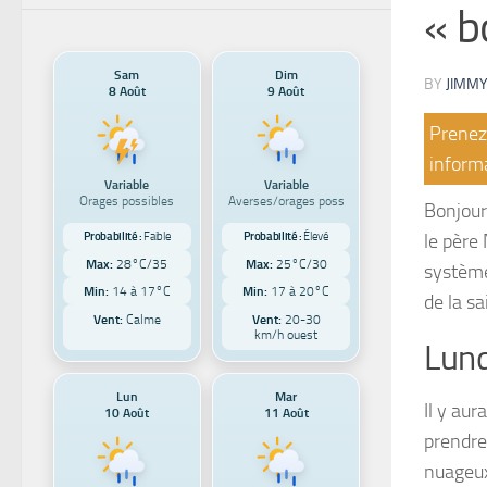
« b
Sam
Dim
BY
JIMMY
8 Août
9 Août
Prenez 
informa
Variable
Variable
Orages possibles
Averses/orages poss
Bonjour
Probabilité :
Faible
Probabilité :
Élevé
le père
Max:
28°C/35
Max:
25°C/30
système
Min:
14 à 17°C
Min:
17 à 20°C
de la sa
Vent:
Calme
Vent:
20-30
km/h ouest
Lund
Lun
Mar
Il y au
10 Août
11 Août
prendre
nuageux 