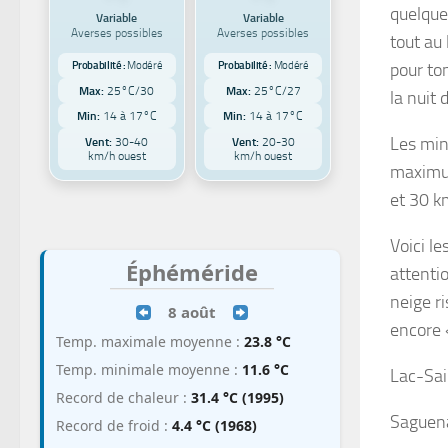
quelque
Variable
Variable
Averses possibles
Averses possibles
tout au 
Probabilité :
Modéré
Probabilité :
Modéré
pour to
Max:
25°C/30
Max:
25°C/27
la nuit 
Min:
14 à 17°C
Min:
14 à 17°C
Les min
Vent:
30-40
Vent:
20-30
km/h ouest
km/h ouest
maximum
et 30 k
Voici le
Éphéméride
attenti
neige r
8 août
encore 
Temp. maximale moyenne :
23.8 °C
Temp. minimale moyenne :
11.6 °C
Lac-Sai
Record de chaleur :
31.4 °C (1995)
Saguena
Record de froid :
4.4 °C (1968)