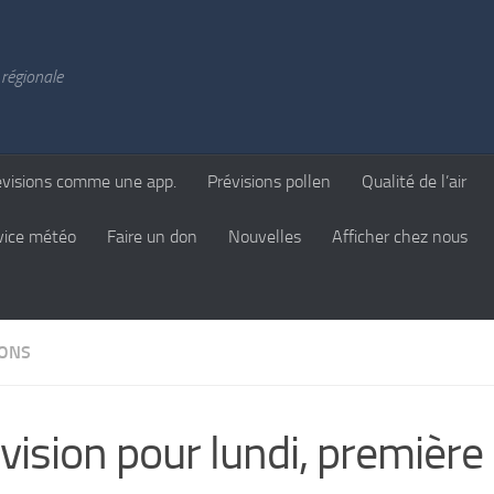
régionale
évisions comme une app.
Prévisions pollen
Qualité de l’air
vice météo
Faire un don
Nouvelles
Afficher chez nous
IONS
vision pour lundi, première