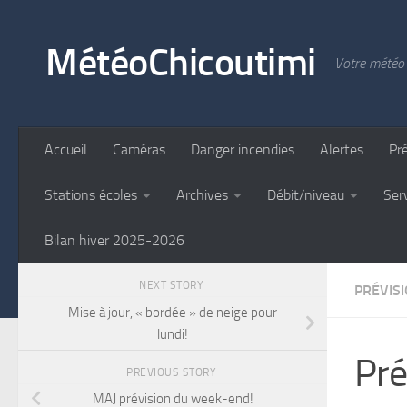
Skip to content
MétéoChicoutimi
Votre météo 
Accueil
Caméras
Danger incendies
Alertes
Pr
Stations écoles
Archives
Débit/niveau
Ser
Bilan hiver 2025-2026
NEXT STORY
PRÉVIS
Mise à jour, « bordée » de neige pour
lundi!
Pré
PREVIOUS STORY
MAJ prévision du week-end!