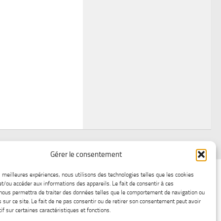
Gérer le consentement
air
Statistiques d’hier
Atelier Météo
Récréatif
es meilleures expériences, nous utilisons des technologies telles que les cookies
et/ou accéder aux informations des appareils. Le fait de consentir à ces
ez nous
Lac-Saint-Jean glace
Boutique en ligne
nous permettra de traiter des données telles que le comportement de navigation ou
s sur ce site. Le fait de ne pas consentir ou de retirer son consentement peut avoir
if sur certaines caractéristiques et fonctions.