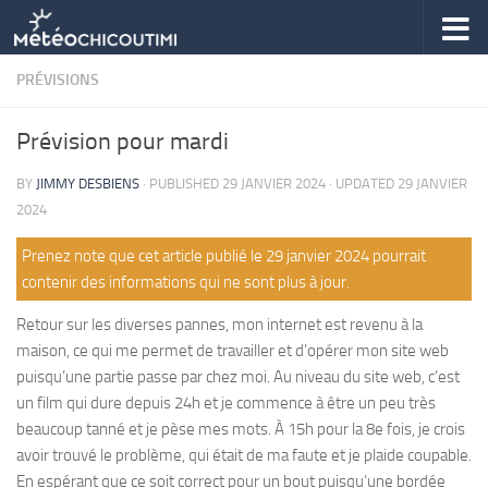
Skip to content
PRÉVISIONS
Prévision pour mardi
BY
JIMMY DESBIENS
· PUBLISHED
29 JANVIER 2024
· UPDATED
29 JANVIER
2024
Prenez note que cet article publié le 29 janvier 2024 pourrait
contenir des informations qui ne sont plus à jour.
Retour sur les diverses pannes, mon internet est revenu à la
maison, ce qui me permet de travailler et d’opérer mon site web
puisqu’une partie passe par chez moi. Au niveau du site web, c’est
un film qui dure depuis 24h et je commence à être un peu très
beaucoup tanné et je pèse mes mots. À 15h pour la 8e fois, je crois
avoir trouvé le problème, qui était de ma faute et je plaide coupable.
En espérant que ce soit correct pour un bout puisqu’une bordée