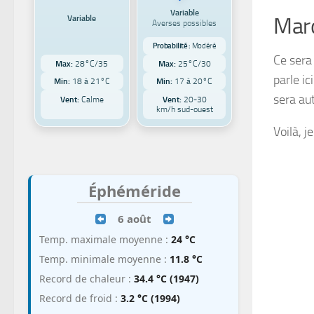
Variable
Variable
Mar
Averses possibles
Probabilité :
Modéré
Ce sera 
Max:
28°C/35
Max:
25°C/30
parle i
Min:
18 à 21°C
Min:
17 à 20°C
sera au
Vent:
Calme
Vent:
20-30
km/h sud-ouest
Voilà, 
Éphéméride
6 août
Temp. maximale moyenne :
24 °C
Temp. minimale moyenne :
11.8 °C
Record de chaleur :
34.4 °C (1947)
Record de froid :
3.2 °C (1994)