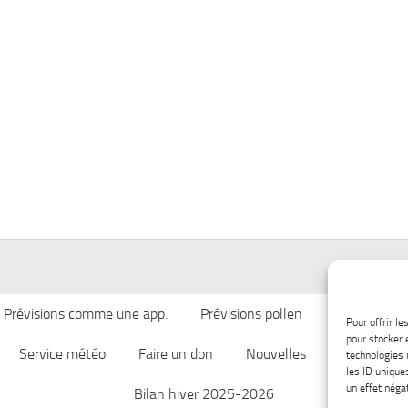
Prévisions comme une app.
Prévisions pollen
Qualité de l’
Pour offrir l
pour stocker 
Service météo
Faire un don
Nouvelles
Afficher ch
technologies 
les ID unique
un effet négat
Bilan hiver 2025-2026