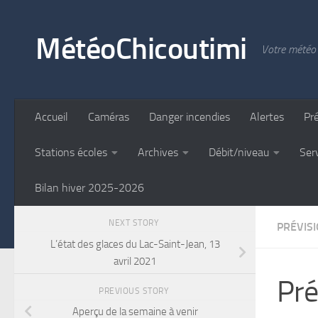
Skip to content
MétéoChicoutimi
Votre météo 
Accueil
Caméras
Danger incendies
Alertes
Pr
Stations écoles
Archives
Débit/niveau
Ser
Bilan hiver 2025-2026
NEXT STORY
PRÉVIS
L’état des glaces du Lac-Saint-Jean, 13
avril 2021
Pré
PREVIOUS STORY
Aperçu de la semaine à venir