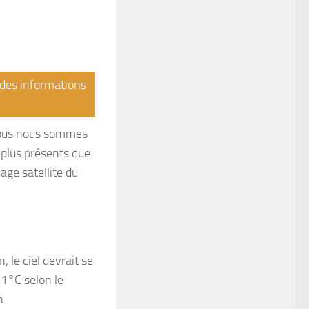
r des informations
 nous nous sommes
plus présents que
age satellite du
 le ciel devrait se
 1°C selon le
h.