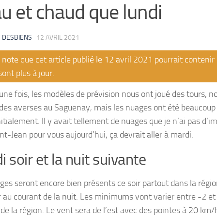
u et chaud que lundi
 DESBIENS
·
12 AVRIL 2021
note que cet article publié le 12 avril 2021 pourrait conteni
sont plus à jour.
une fois, les modèles de prévision nous ont joué des tours,
des averses au Saguenay, mais les nuages ont été beaucoup 
itialement. Il y avait tellement de nuages que je n’ai pas d’im
nt-Jean pour vous aujourd’hui, ça devrait aller à mardi.
i soir et la nuit suivante
es seront encore bien présents ce soir partout dans la région,
 au courant de la nuit. Les minimums vont varier entre -2 et
 de la région. Le vent sera de l’est avec des pointes à 20 km/