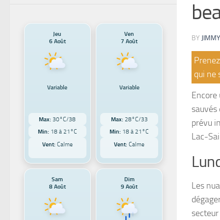
bea
Jeu
Ven
BY
JIMMY
6 Août
7 Août
Prenez 
qui ne 
Variable
Variable
Encore 
sauvés 
Max:
30°C/38
Max:
28°C/33
prévu in
Min:
18 à 21°C
Min:
18 à 21°C
Lac-Sai
Vent:
Calme
Vent:
Calme
Lund
Sam
Dim
Les nuag
8 Août
9 Août
dégager
secteur