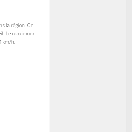
ns la région. On
leil. Le maximum
0 km/h.