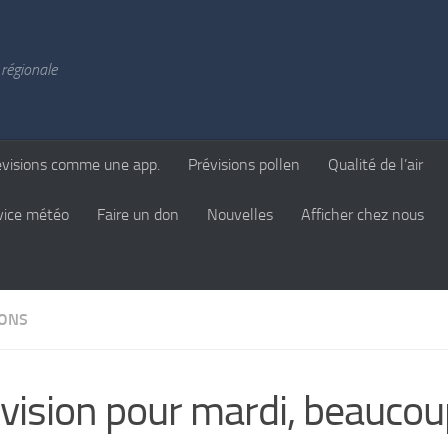
régionale
évisions comme une app.
Prévisions pollen
Qualité de l’air
vice météo
Faire un don
Nouvelles
Afficher chez nous
IONS
vision pour mardi, beaucou