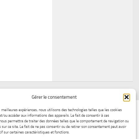
Gérer le consentement
air
Statistiques d’hier
Atelier Météo
Récréatif
es meilleures expériences, nous utilisons des technologies telles que les cookies
et/ou accéder aux informations des appareils. Le fait de consentir à ces
ez nous
Lac-Saint-Jean glace
Boutique en ligne
nous permettra de traiter des données telles que le comportement de navigation ou
s sur ce site. Le fait de ne pas consentir ou de retirer son consentement peut avoir
if sur certaines caractéristiques et fonctions.