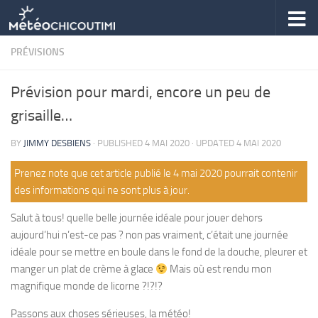
Skip to content
PRÉVISIONS
Prévision pour mardi, encore un peu de
grisaille…
BY
JIMMY DESBIENS
· PUBLISHED
4 MAI 2020
· UPDATED
4 MAI 2020
Prenez note que cet article publié le 4 mai 2020 pourrait contenir
des informations qui ne sont plus à jour.
Salut à tous! quelle belle journée idéale pour jouer dehors
aujourd’hui n’est-ce pas ? non pas vraiment, c’était une journée
idéale pour se mettre en boule dans le fond de la douche, pleurer et
manger un plat de crème à glace
Mais où est rendu mon
magnifique monde de licorne ?!?!?
Passons aux choses sérieuses, la météo!