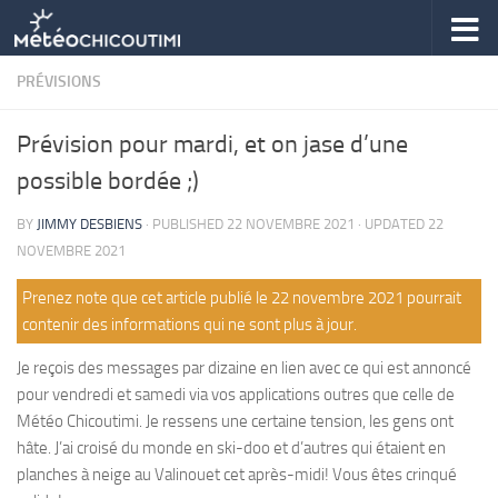
Skip to content
PRÉVISIONS
Prévision pour mardi, et on jase d’une
possible bordée ;)
BY
JIMMY DESBIENS
· PUBLISHED
22 NOVEMBRE 2021
· UPDATED
22
NOVEMBRE 2021
Prenez note que cet article publié le 22 novembre 2021 pourrait
contenir des informations qui ne sont plus à jour.
Je reçois des messages par dizaine en lien avec ce qui est annoncé
pour vendredi et samedi via vos applications outres que celle de
Météo Chicoutimi. Je ressens une certaine tension, les gens ont
hâte. J’ai croisé du monde en ski-doo et d’autres qui étaient en
planches à neige au Valinouet cet après-midi! Vous êtes crinqué