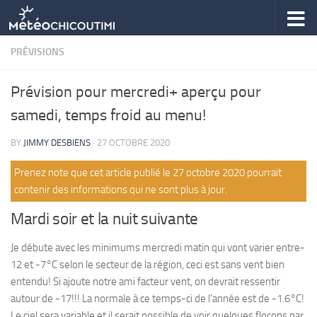
Skip to content
PRÉVISIONS
Prévision pour mercredi+ aperçu pour
samedi, temps froid au menu!
BY
JIMMY DESBIENS
·
27 OCTOBRE 2020
Prenez note que cet article publié le 27 octobre 2020 pourrait
contenir des informations qui ne sont plus à jour.
Mardi soir et la nuit suivante
Je débute avec les minimums mercredi matin qui vont varier entre-
12 et -7°C selon le secteur de la région, ceci est sans vent bien
entendu! Si ajoute notre ami facteur vent, on devrait ressentir
autour de -17!!! La normale à ce temps-ci de l’année est de -1.6°C!
Le ciel sera variable et il serait possible de voir quelques flocons par