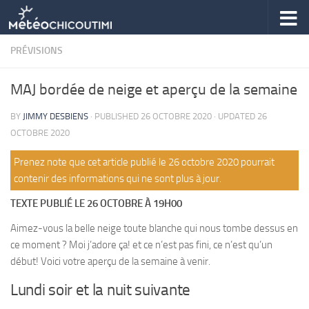
Skip to content
PRÉVISIONS
MAJ bordée de neige et aperçu de la semaine
BY
JIMMY DESBIENS
· PUBLISHED
26 OCTOBRE 2020
· UPDATED
26
OCTOBRE 2020
Prenez note que cet article publié le 26 octobre 2020 pourrait
contenir des informations qui ne sont plus à jour.
TEXTE PUBLIÉ LE 26 OCTOBRE À 19H00
Aimez-vous la belle neige toute blanche qui nous tombe dessus en
ce moment ? Moi j’adore ça! et ce n’est pas fini, ce n’est qu’un
début! Voici votre aperçu de la semaine à venir.
Lundi soir et la nuit suivante