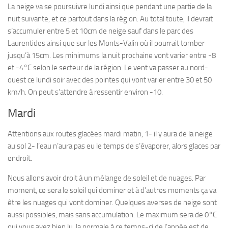
La neige va se poursuivre lundi ainsi que pendant une partie de la
nuit suivante, et ce partout dans la région. Au total toute, il devrait
s’accumuler entre 5 et 10cm de neige sauf dans le parc des
Laurentides ainsi que sur les Monts-Valin où il pourrait tomber
jusqu’à 15cm. Les minimums la nuit prochaine vont varier entre -8
et -4°C selon le secteur de la région. Le vent va passer au nord-
ouest ce lundi soir avec des pointes qui vont varier entre 30 et 50
km/h. On peut s’attendre à ressentir environ -10.
Mardi
Attentions aux routes glacées mardi matin, 1- il y aura de la neige
au sol 2- l’eau n’aura pas eu le temps de s’évaporer, alors glaces par
endroit.
Nous allons avoir droit à un mélange de soleil et de nuages. Par
moment, ce sera le soleil qui dominer et à d’autres moments ça va
être les nuages qui vont dominer. Quelques averses de neige sont
aussi possibles, mais sans accumulation. Le maximum sera de 0°C
oui vous avez bien lu, la normale à ce temps-ci de l’année est de