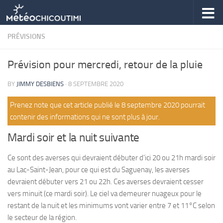
Skip to content
PRÉVISIONS
Prévision pour mercredi, retour de la pluie
BY
JIMMY DESBIENS
·
8 SEPTEMBRE 2020
Prenez note que cet article publié le 8 septembre 2020 pourrait
contenir des informations qui ne sont plus à jour.
Mardi soir et la nuit suivante
Ce sont des averses qui devraient débuter d’ici 20 ou 21h mardi soir
au Lac-Saint-Jean, pour ce qui est du Saguenay, les averses
devraient débuter vers 21 ou 22h. Ces averses devraient cesser
vers minuit (ce mardi soir). Le ciel va demeurer nuageux pour le
restant de la nuit et les minimums vont varier entre 7 et 11°C selon
le secteur de la région.