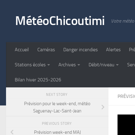
Skip to content
MétéoChicoutimi
Votre météo 
Accueil
Caméras
Danger incendies
Alertes
Pr
Stations écoles
Archives
Débit/niveau
Ser
Bilan hiver 2025-2026
NEXT STORY
PRÉVIS
Prévision pour le week-end, météo
Saguenay-Lac-Saint-Jean
Pré
PREVIOUS STORY
Prévision week-end MAJ