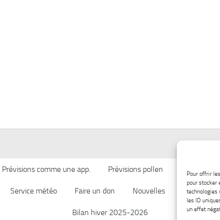
Prévisions comme une app.
Prévisions pollen
Qualité de l’
Pour offrir l
pour stocker 
Service météo
Faire un don
Nouvelles
Afficher ch
technologies 
les ID unique
un effet négat
Bilan hiver 2025-2026