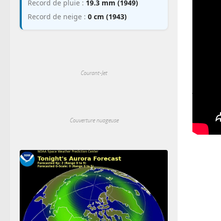
une tra
Record de pluie :
19.3 mm (1949)
Record de neige :
0 cm (1943)
J’en pr
prochai
Pour ce 
Courant-Jet
je ne p
Bonne j
Couverture nuageuse