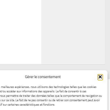
Gérer le consentement
air
Statistiques d’hier
Atelier Météo
Récréatif
es meilleures expériences, nous utilisons des technologies telles que les cookies
et/ou accéder aux informations des appareils. Le fait de consentir à ces
ez nous
Lac-Saint-Jean glace
Boutique en ligne
nous permettra de traiter des données telles que le comportement de navigation ou
s sur ce site. Le fait de ne pas consentir ou de retirer son consentement peut avoir
if sur certaines caractéristiques et fonctions.