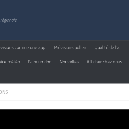
régionale
évisions comme une app.
Prévisions pollen
Qualité de l’air
vice météo
Faire un don
Nouvelles
Afficher chez nous
IONS
vision pour vendredi, c’est 