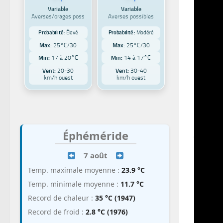
Variable
Variable
Félicien
Averses/orages poss
Averses possibles
qui est 
Probabilité :
Élevé
Probabilité :
Modéré
l’avant
Max:
25°C/30
Max:
25°C/30
la régi
Min:
17 à 20°C
Min:
14 à 17°C
l’ensem
Vent:
20-30
Vent:
30-40
km/h ouest
km/h ouest
Le maxi
sera à 
va pass
jusqu’à
Éphéméride
Publicit
7 août
D’ici ve
Temp. maximale moyenne :
23.9 °C
région.
Temp. minimale moyenne :
11.7 °C
Félicie
Record de chaleur :
35 °C (1947)
de neige
Record de froid :
2.8 °C (1976)