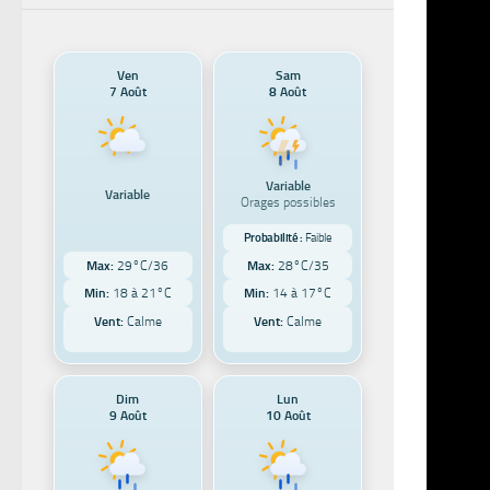
de l
Ven
Sam
BY
JIMMY
7 Août
8 Août
Prenez 
informa
Variable
Variable
Orages possibles
Je débu
Probabilité :
Faible
avertis
Max:
29°C/36
Max:
28°C/35
Saguen
Min:
18 à 21°C
Min:
14 à 17°C
Saint-J
Vent:
Calme
Vent:
Calme
de neig
https:/
Dim
Lun
9 Août
10 Août
La plui