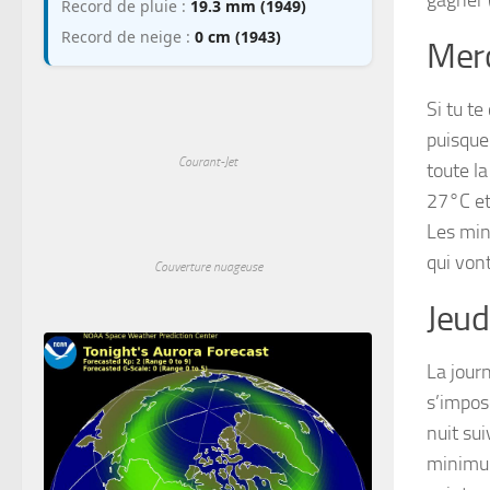
gagner (
Record de pluie :
19.3 mm (1949)
Record de neige :
0 cm (1943)
Merc
Si tu te
puisque
Courant-Jet
toute la
27°C et
Les min
qui von
Couverture nuageuse
Jeud
La jour
s’impos
nuit su
minimum