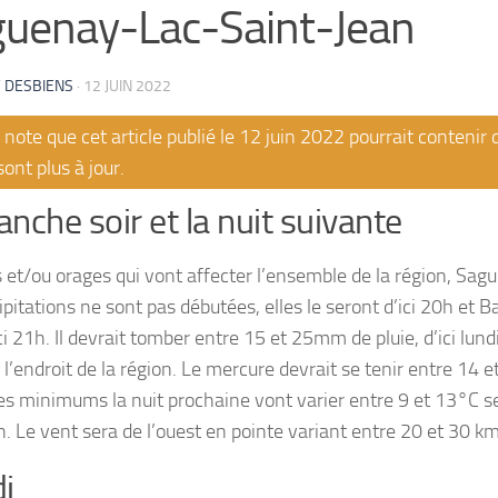
uenay-Lac-Saint-Jean
 DESBIENS
·
12 JUIN 2022
note que cet article publié le 12 juin 2022 pourrait contenir
sont plus à jour.
nche soir et la nuit suivante
 et/ou orages qui vont affecter l’ensemble de la région, Sagu
cipitations ne sont pas débutées, elles le seront d’ici 20h et
ci 21h. Il devrait tomber entre 15 et 25mm de pluie, d’ici lun
 l’endroit de la région. Le mercure devrait se tenir entre 14
 les minimums la nuit prochaine vont varier entre 9 et 13°C s
n. Le vent sera de l’ouest en pointe variant entre 20 et 30 k
i