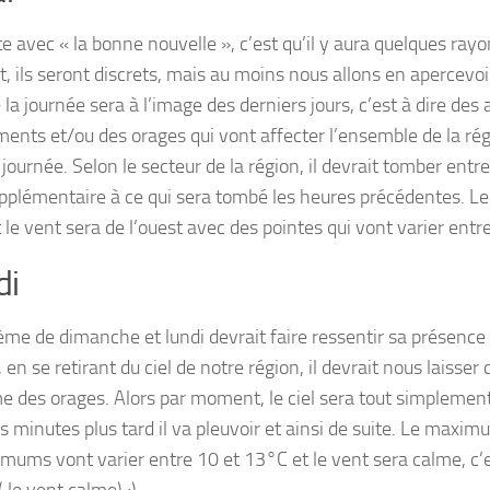
e avec « la bonne nouvelle », c’est qu’il y aura quelques rayo
 ils seront discrets, mais au moins nous allons en apercevo
la journée sera à l’image des derniers jours, c’est à dire des
ents et/ou des orages qui vont affecter l’ensemble de la rég
a journée. Selon le secteur de la région, il devrait tomber en
upplémentaire à ce qui sera tombé les heures précédentes. 
 le vent sera de l’ouest avec des pointes qui vont varier ent
di
ème de dimanche et lundi devrait faire ressentir sa présence
 en se retirant du ciel de notre région, il devrait nous laisse
 des orages. Alors par moment, le ciel sera tout simplement
s minutes plus tard il va pleuvoir et ainsi de suite. Le maxi
imums vont varier entre 10 et 13°C et le vent sera calme, c’e