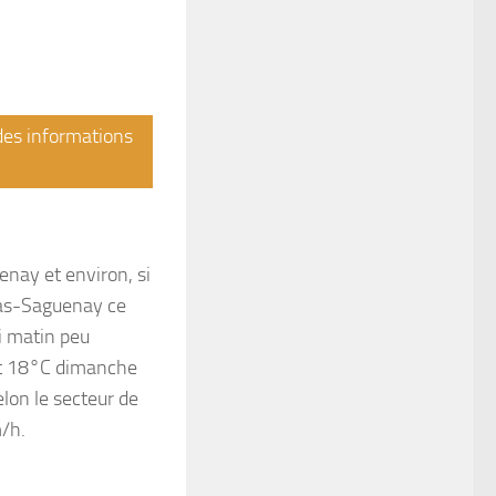
 des informations
enay et environ, si
 Bas-Saguenay ce
di matin peu
 et 18°C dimanche
elon le secteur de
m/h.