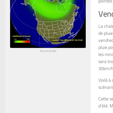
pointes
Vend
La chal
de pluie
vendred
pluie p
Aurore boréal
les min
sera tr
30km/h
Voilà à
scénari
Cette s
d’été. 