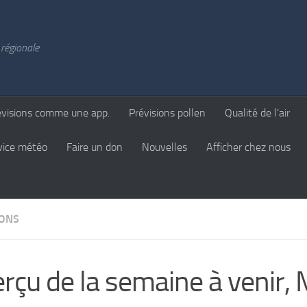
régionale
évisions comme une app.
Prévisions pollen
Qualité de l’air
vice météo
Faire un don
Nouvelles
Afficher chez nous
IONS
rçu de la semaine à venir,