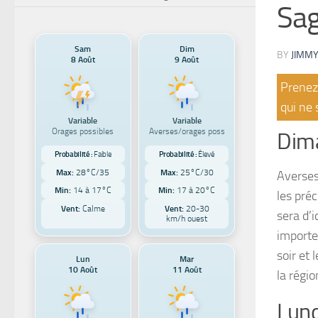
Sag
Sam
Dim
BY
JIMMY
8 Août
9 Août
Prenez 
qui ne 
Variable
Variable
Orages possibles
Averses/orages poss
Dima
Probabilité :
Faible
Probabilité :
Élevé
Max:
28°C/35
Max:
25°C/30
Averses
Min:
14 à 17°C
Min:
17 à 20°C
les pré
Vent:
Calme
Vent:
20-30
sera d’i
km/h ouest
importe
soir et
Lun
Mar
10 Août
11 Août
la régio
Lund