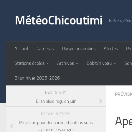
Skip to content
MétéoChicoutimi
Votre météo 
Accueil
Caméras
Danger incendies
Alertes
Pr
Stations écoles
Archives
Débit/niveau
Ser
Bilan hiver 2025-2026
NEXT STORY
PRÉVIS
Bilan pluie reçu en juin
PREVIOUS STORY
Ape
Prévision pour dimanche, chantons sous
la pluie et les orages