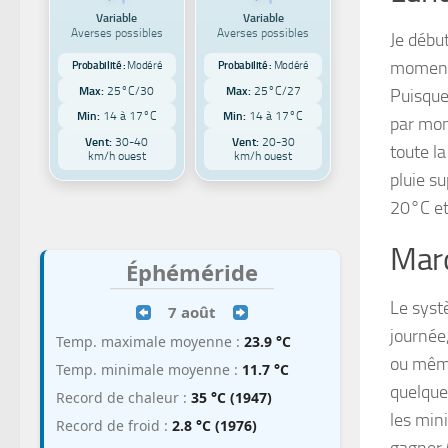
Variable
Variable
Averses possibles
Averses possibles
Je début
moment,
Probabilité :
Modéré
Probabilité :
Modéré
Max:
25°C/30
Max:
25°C/27
Puisque 
Min:
14 à 17°C
Min:
14 à 17°C
par mom
Vent:
30-40
Vent:
20-30
toute l
km/h ouest
km/h ouest
pluie s
20°C et
Mar
Éphéméride
Le syst
7 août
journée,
Temp. maximale moyenne :
23.9 °C
ou même
Temp. minimale moyenne :
11.7 °C
quelque
Record de chaleur :
35 °C (1947)
les min
Record de froid :
2.8 °C (1976)