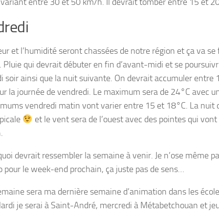
 variant entre 30 et 50 km/h. Il devrait tomber entre 15 et 
redi
eur et l’humidité seront chassées de notre région et ça va se
. Pluie qui devrait débuter en fin d’avant-midi et se poursuivr
i soir ainsi que la nuit suivante. On devrait accumuler entr
our la journée de vendredi. Le maximum sera de 24°C avec un
imums vendredi matin vont varier entre 15 et 18°C. La nuit d
opicale
et le vent sera de l’ouest avec des pointes qui vont 
.
 quoi devrait ressembler la semaine à venir. Je n’ose même pa
o pour le week-end prochain, ça juste pas de sens…
emaine sera ma dernière semaine d’animation dans les école
Mardi je serai à Saint-André, mercredi à Métabetchouan et jeu