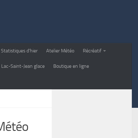
Statistiques d’hier
Atelier Météo
Récréatif
Lac-Saint-Jean glace
Boutique en ligne
 Météo