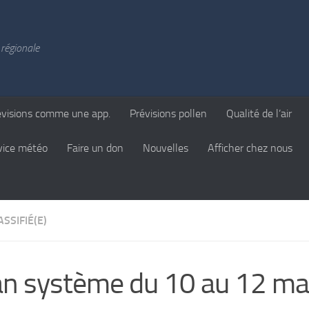
régionale
évisions comme une app.
Prévisions pollen
Qualité de l’air
vice météo
Faire un don
Nouvelles
Afficher chez nous
SSIFIÉ(E)
an système du 10 au 12 ma