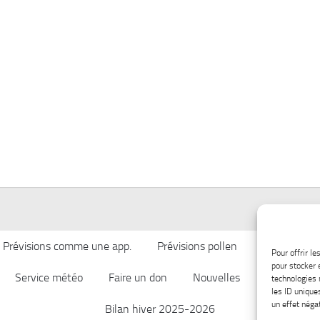
Prévisions comme une app.
Prévisions pollen
Qualité de l’
Pour offrir l
pour stocker 
Service météo
Faire un don
Nouvelles
Afficher ch
technologies 
les ID unique
un effet négat
Bilan hiver 2025-2026