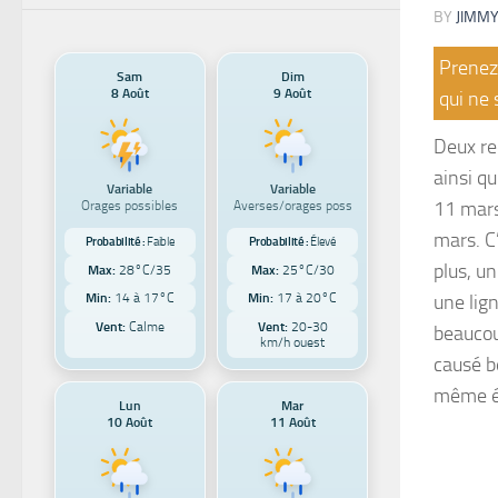
BY
JIMMY
Prenez 
Sam
Dim
8 Août
9 Août
qui ne 
Deux re
ainsi q
Variable
Variable
11 mars
Orages possibles
Averses/orages poss
mars. C
Probabilité :
Faible
Probabilité :
Élevé
plus, un
Max:
28°C/35
Max:
25°C/30
Min:
14 à 17°C
Min:
17 à 20°C
une lig
Vent:
Calme
Vent:
20-30
beaucou
km/h ouest
causé b
même ét
Lun
Mar
10 Août
11 Août