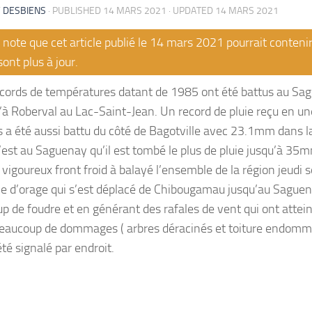
 DESBIENS
· PUBLISHED
14 MARS 2021
· UPDATED
14 MARS 2021
note que cet article publié le 14 mars 2021 pourrait conteni
sont plus à jour.
cords de températures datant de 1985 ont été battus au Sagu
u’à Roberval au Lac-Saint-Jean. Un record de pluie reçu en u
 a été aussi battu du côté de Bagotville avec 23.1mm dans l
’est au Saguenay qu’il est tombé le plus de pluie jusqu’à 35m
 vigoureux front froid à balayé l’ensemble de la région jeudi 
ne d’orage qui s’est déplacé de Chibougamau jusqu’au Sague
p de foudre et en générant des rafales de vent qui ont attei
eaucoup de dommages ( arbres déracinés et toiture endomma
é signalé par endroit.