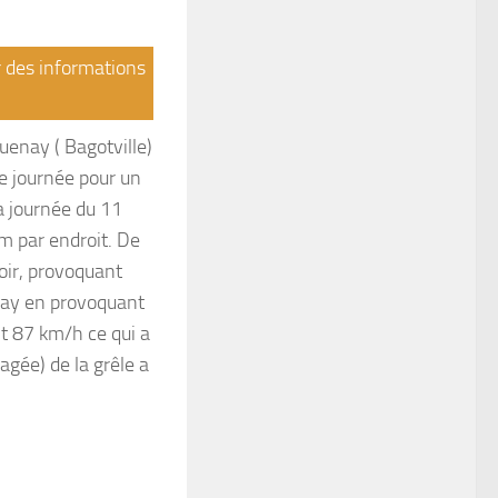
r des informations
enay ( Bagotville)
ne journée pour un
a journée du 11
m par endroit. De
soir, provoquant
nay en provoquant
nt 87 km/h ce qui a
gée) de la grêle a