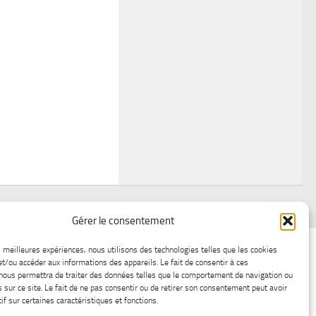
Gérer le consentement
air
Statistiques d’hier
Atelier Météo
Récréatif
es meilleures expériences, nous utilisons des technologies telles que les cookies
et/ou accéder aux informations des appareils. Le fait de consentir à ces
ez nous
Lac-Saint-Jean glace
Boutique en ligne
nous permettra de traiter des données telles que le comportement de navigation ou
s sur ce site. Le fait de ne pas consentir ou de retirer son consentement peut avoir
if sur certaines caractéristiques et fonctions.