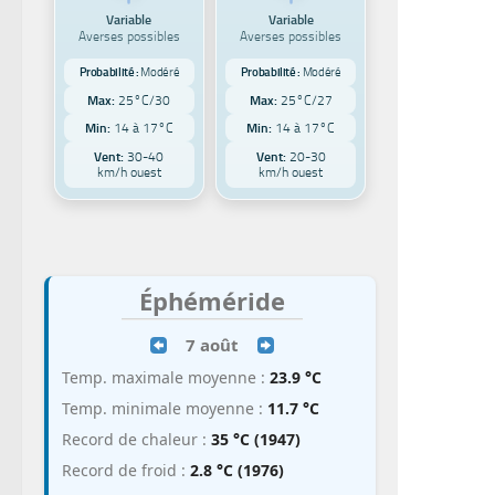
Variable
Variable
Averses possibles
Averses possibles
Probabilité :
Modéré
Probabilité :
Modéré
Max:
25°C/30
Max:
25°C/27
chicou
Min:
14 à 17°C
Min:
14 à 17°C
chicout
Vent:
30-40
Vent:
20-30
Jonquiè
km/h ouest
km/h ouest
jonqui
Éphéméride
7 août
Temp. maximale moyenne :
23.9 °C
Temp. minimale moyenne :
11.7 °C
Record de chaleur :
35 °C (1947)
Record de froid :
2.8 °C (1976)