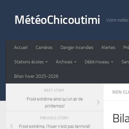
Skip to content
MétéoChicoutimi
Votre météo 
Accueil
Caméras
Danger incendies
Alertes
Pr
Stations écoles
Archives
Débit/niveau
Ser
Bilan hiver 2025-2026
NEXT STORY
NON CLA
Froid extrême ainsi qu’un air de
printemps!
Bil
PREVIOUS STORY
Froid extrême, l’hiver n’est pas terminé!