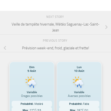
NEXT STORY
Veille de tempête hivernale, Météo Saguenay-Lac-Saint-
Jean
PREVIOUS STORY
Prévision week-end, froid, glaciale et frette!
Dim
Lun
9 Août
10 Août
Variable
Variable
Orages possibles
Averses possibles
Probabilité :
Modéré
Probabilité :
Faible
Max:
27°C/33
Max:
26°C/31