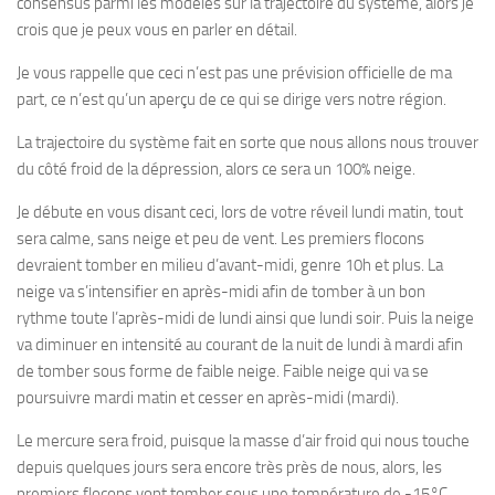
consensus parmi les modèles sur la trajectoire du système, alors je
crois que je peux vous en parler en détail.
Je vous rappelle que ceci n’est pas une prévision officielle de ma
part, ce n’est qu’un aperçu de ce qui se dirige vers notre région.
La trajectoire du système fait en sorte que nous allons nous trouver
du côté froid de la dépression, alors ce sera un 100% neige.
Je débute en vous disant ceci, lors de votre réveil lundi matin, tout
sera calme, sans neige et peu de vent. Les premiers flocons
devraient tomber en milieu d’avant-midi, genre 10h et plus. La
neige va s’intensifier en après-midi afin de tomber à un bon
rythme toute l’après-midi de lundi ainsi que lundi soir. Puis la neige
va diminuer en intensité au courant de la nuit de lundi à mardi afin
de tomber sous forme de faible neige. Faible neige qui va se
poursuivre mardi matin et cesser en après-midi (mardi).
Le mercure sera froid, puisque la masse d’air froid qui nous touche
depuis quelques jours sera encore très près de nous, alors, les
premiers flocons vont tomber sous une température de -15°C