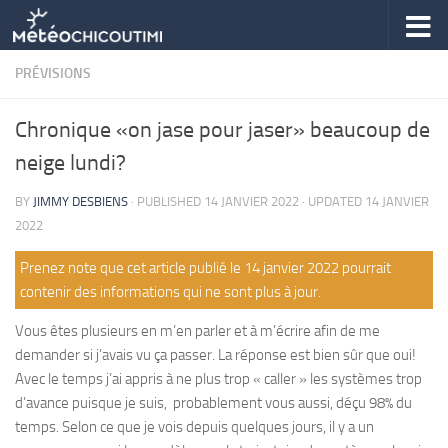
Skip to content
PRÉVISIONS
Chronique «on jase pour jaser» beaucoup de
neige lundi?
BY
JIMMY DESBIENS
· PUBLISHED
14 JANVIER 2022
· UPDATED
14 JANVIER
2022
Prenez note que cet article publié le 14 janvier 2022 pourrait
contenir des informations qui ne sont plus à jour.
Vous êtes plusieurs en m’en parler et à m’écrire afin de me
demander si j’avais vu ça passer. La réponse est bien sûr que oui!
Avec le temps j’ai appris à ne plus trop « caller » les systèmes trop
d’avance puisque je suis, probablement vous aussi, déçu 98% du
temps. Selon ce que je vois depuis quelques jours, il y a un