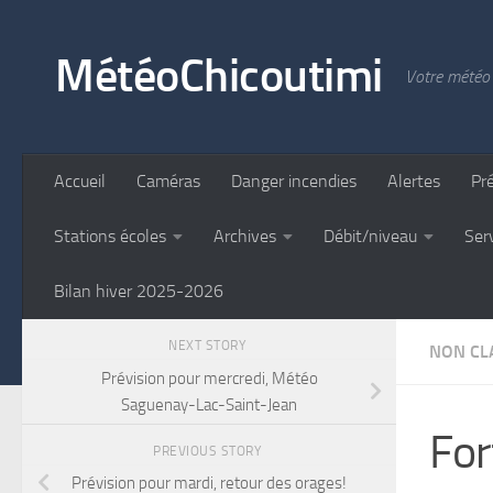
Skip to content
MétéoChicoutimi
Votre météo 
Accueil
Caméras
Danger incendies
Alertes
Pr
Stations écoles
Archives
Débit/niveau
Ser
Bilan hiver 2025-2026
NEXT STORY
NON CLA
Prévision pour mercredi, Météo
Saguenay-Lac-Saint-Jean
For
PREVIOUS STORY
Prévision pour mardi, retour des orages!