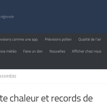
régionale
évisions comme une app.
Prévisions pollen
Qualité de l’air
vice météo
Faire un don
Nouvelles
Afficher chez nous
SSIFIÉ(E)
te chaleur et records de