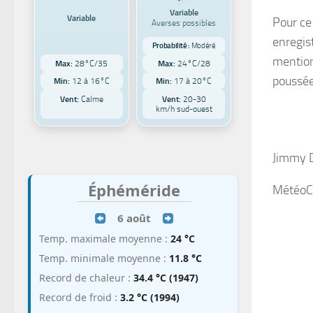
Variable
Variable
Pour ce
Averses possibles
enregis
Probabilité :
Modéré
mention
Max:
28°C/35
Max:
24°C/28
poussée
Min:
12 à 16°C
Min:
17 à 20°C
Vent:
Calme
Vent:
20-30
km/h sud-ouest
Jimmy 
Éphéméride
MétéoC
6 août
Temp. maximale moyenne :
24 °C
Temp. minimale moyenne :
11.8 °C
Record de chaleur :
34.4 °C (1947)
Record de froid :
3.2 °C (1994)