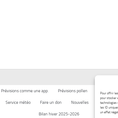
Prévisions comme une app.
Prévisions pollen
Qualité de l’
Pour offrir l
pour stocker 
Service météo
Faire un don
Nouvelles
Afficher ch
technologies 
les ID unique
un effet négat
Bilan hiver 2025-2026