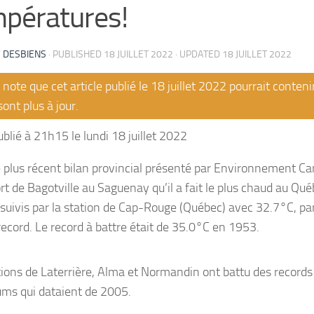
pératures!
 DESBIENS
· PUBLISHED
18 JUILLET 2022
· UPDATED
18 JUILLET 2022
note que cet article publié le 18 juillet 2022 pourrait conten
sont plus à jour.
blié à 21h15 le lundi 18 juillet 2022
e plus récent bilan provincial présenté par Environnement Ca
rt de Bagotville au Saguenay qu’il a fait le plus chaud au Qu
suivis par la station de Cap-Rouge (Québec) avec 32.7°C, par
record. Le record à battre était de 35.0°C en 1953.
tions de Laterrière, Alma et Normandin ont battu des records
s qui dataient de 2005.