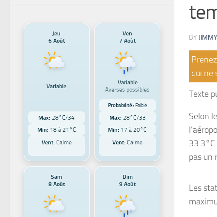
tem
Jeu
Ven
BY
JIMMY
6 Août
7 Août
Prenez 
qui ne 
Variable
Variable
Averses possibles
Texte pu
Probabilité :
Faible
Selon l
Max:
28°C/34
Max:
28°C/33
l’aéropo
Min:
18 à 21°C
Min:
17 à 20°C
33.3°C 
Vent:
Calme
Vent:
Calme
pas un 
Sam
Dim
8 Août
9 Août
Les sta
maximum