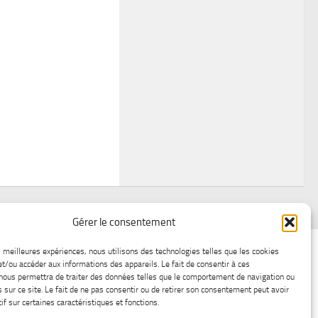
Gérer le consentement
air
Statistiques d’hier
Atelier Météo
Récréatif
es meilleures expériences, nous utilisons des technologies telles que les cookies
et/ou accéder aux informations des appareils. Le fait de consentir à ces
ez nous
Lac-Saint-Jean glace
Boutique en ligne
nous permettra de traiter des données telles que le comportement de navigation ou
s sur ce site. Le fait de ne pas consentir ou de retirer son consentement peut avoir
if sur certaines caractéristiques et fonctions.