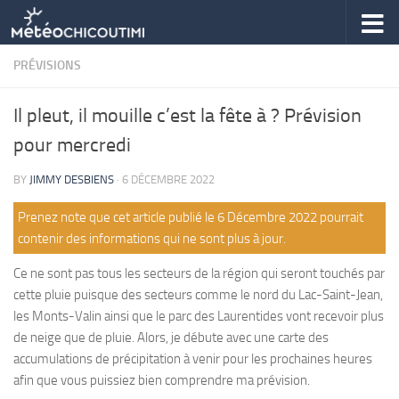
Skip to content
PRÉVISIONS
Il pleut, il mouille c’est la fête à ? Prévision
pour mercredi
BY
JIMMY DESBIENS
·
6 DÉCEMBRE 2022
Prenez note que cet article publié le 6 Décembre 2022 pourrait
contenir des informations qui ne sont plus à jour.
Ce ne sont pas tous les secteurs de la région qui seront touchés par
cette pluie puisque des secteurs comme le nord du Lac-Saint-Jean,
les Monts-Valin ainsi que le parc des Laurentides vont recevoir plus
de neige que de pluie. Alors, je débute avec une carte des
accumulations de précipitation à venir pour les prochaines heures
afin que vous puissiez bien comprendre ma prévision.