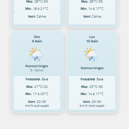
Max:
28°C/33
Max:
28°C/35
Min:
18 à 21°C
Min:
14 à 17°C
Vent:
Calme
Vent:
Calme
Dim
Lun
9 Août
10 Août
Averses/orages
Averses/orages
5-10mm
Probabilité :
Élevé
Probabilité :
Élevé
Max:
27°C/32
Max:
25°C/30
Min:
17 à 20°C
Min:
14 à 17°C
Vent:
20-30
Vent:
20-30
km/h sud-ouest
km/h nord-ouest