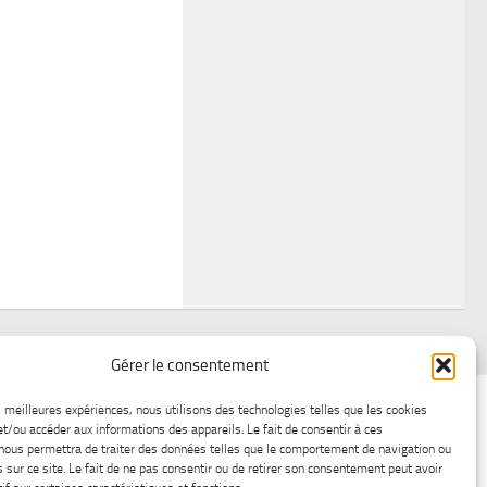
Gérer le consentement
air
Statistiques d’hier
Atelier Météo
Récréatif
es meilleures expériences, nous utilisons des technologies telles que les cookies
et/ou accéder aux informations des appareils. Le fait de consentir à ces
ez nous
Lac-Saint-Jean glace
Boutique en ligne
nous permettra de traiter des données telles que le comportement de navigation ou
s sur ce site. Le fait de ne pas consentir ou de retirer son consentement peut avoir