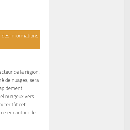
ir des informations
cteur de la région,
né de nuages, sera
 rapidement
iel nuageux vers
uter tôt cet
um sera autour de