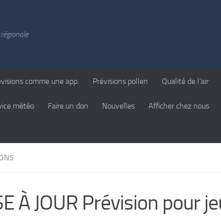
régionale
évisions comme une app.
Prévisions pollen
Qualité de l’air
vice météo
Faire un don
Nouvelles
Afficher chez nous
IONS
E À JOUR Prévision pour je