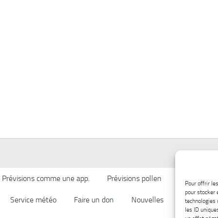
Prévisions comme une app.
Prévisions pollen
Qualité de l’
Pour offrir l
pour stocker 
Service météo
Faire un don
Nouvelles
Afficher ch
technologies 
les ID unique