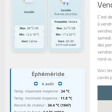
Vend
Variable
Variable
Averses possibles
C’est de
Probabilité :
Modéré
à vendr
Max:
28°C/35
Max:
24°C/28
vendred
Min:
12 à 16°C
Min:
17 à 20°C
samedi.
Vent:
Calme
Vent:
20-30
des poi
km/h sud-ouest
vendred
nord-ou
Voici le
Éphéméride
carrés p
6 août
Temp. maximale moyenne :
24 °C
Temp. minimale moyenne :
11.8 °C
Record de chaleur :
34.4 °C (1947)