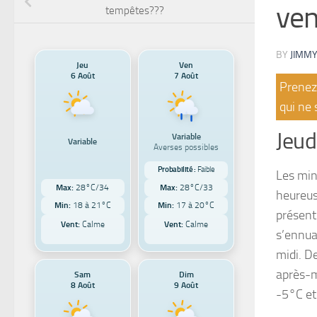
ven
tempêtes???
BY
JIMMY
Jeu
Ven
6 Août
7 Août
Prenez 
qui ne 
Jeud
Variable
Variable
Averses possibles
Probabilité :
Faible
Les min
Max:
28°C/34
Max:
28°C/33
heureus
Min:
18 à 21°C
Min:
17 à 20°C
présent 
Vent:
Calme
Vent:
Calme
s’ennua
midi. D
après-m
Sam
Dim
8 Août
9 Août
-5°C et