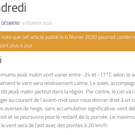
dredi
 DESBIENS
·
6 FÉVRIER 2020
note que cet article publié le 6 février 2020 pourrait conten
sont plus à jour.
i
imums jeudi matin vont varier entre -24 et -17°C selon le se
ement le vent sera relativement calme. Le soleil, accompag
tôt jeudi matin partout dans la région. Par contre, le ciel va
ger au courant de l’avant-midi pour nous donner droit à un c
es averses de neige, sans accumulation significative, vont déb
idi et se poursuivre pour le restant de la journée. Le maxim
 le vent sera de l’est avec des pointes à 20 km/h.