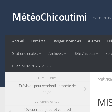
Skip to content
MétéoChicoutimi
Votre météo 
Accueil
Caméras
Danger incendies
Alertes
Pr
Stations écoles
Archives
Débit/niveau
Ser
Bilan hiver 2025-2026
NEXT STORY
PRÉVIS
Prévision pour vendredi, tempête de
neige!
MIS
PREVIOUS STORY
Prévision pour jeudi et vendredi,