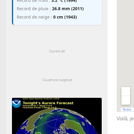
Record de froid :
3.2 °C (1994)
Record de pluie :
26.8 mm (2011)
Record de neige :
0 cm (1943)
Courant-Jet
Couverture nuageuse
Voilà, 