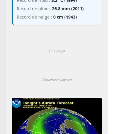
Record de froid :
3.2 °C (1994)
Record de pluie :
26.8 mm (2011)
Record de neige :
0 cm (1943)
Courant-Jet
Couverture nuageuse