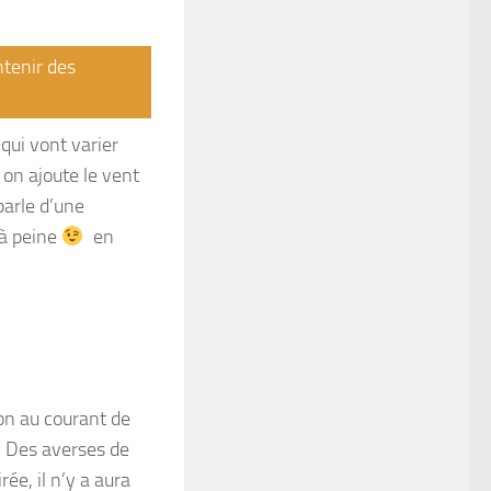
ntenir des
qui vont varier
 on ajoute le vent
parle d’une
 à peine
en
ion au courant de
. Des averses de
ée, il n’y a aura