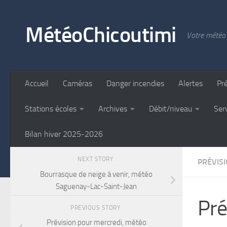
Skip to content
MétéoChicoutimi
Votre météo 
Accueil
Caméras
Danger incendies
Alertes
Pr
Stations écoles
Archives
Débit/niveau
Ser
Bilan hiver 2025-2026
NEXT STORY
PRÉVIS
Bourrasque de neige à venir, météo
Saguenay-Lac-Saint-Jean
Pré
PREVIOUS STORY
Prévision pour mercredi, météo