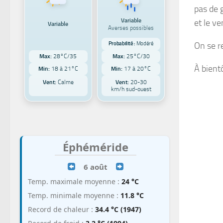
pas de 
Variable
et le v
Variable
Averses possibles
On se r
Probabilité :
Modéré
Max:
28°C/35
Max:
25°C/30
À bientô
Min:
18 à 21°C
Min:
17 à 20°C
Vent:
Calme
Vent:
20-30
km/h sud-ouest
Éphéméride
6 août
Temp. maximale moyenne :
24 °C
Temp. minimale moyenne :
11.8 °C
Record de chaleur :
34.4 °C (1947)