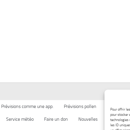
Prévisions comme une app.
Prévisions pollen
Qualité de l’
Pour offrir l
pour stocker 
Service météo
Faire un don
Nouvelles
Afficher ch
technologies 
les ID unique