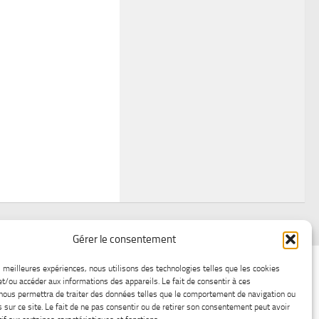
Gérer le consentement
air
Statistiques d’hier
Atelier Météo
Récréatif
es meilleures expériences, nous utilisons des technologies telles que les cookies
et/ou accéder aux informations des appareils. Le fait de consentir à ces
ez nous
Lac-Saint-Jean glace
Boutique en ligne
nous permettra de traiter des données telles que le comportement de navigation ou
s sur ce site. Le fait de ne pas consentir ou de retirer son consentement peut avoir