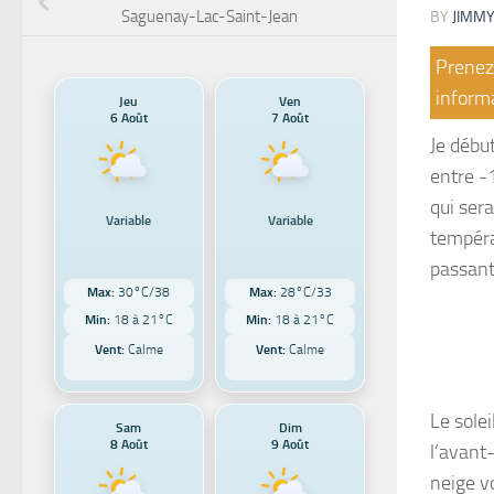
Saguenay-Lac-Saint-Jean
BY
JIMMY
Prenez 
informa
Jeu
Ven
6 Août
7 Août
Je débu
entre -1
qui ser
Variable
Variable
tempéra
passant 
Max:
30°C/38
Max:
28°C/33
Min:
18 à 21°C
Min:
18 à 21°C
Vent:
Calme
Vent:
Calme
Le sole
Sam
Dim
8 Août
9 Août
l’avant
neige vo