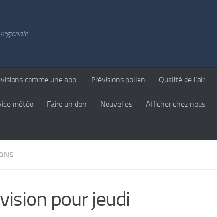
régionale
évisions comme une app.
Prévisions pollen
Qualité de l’air
vice météo
Faire un don
Nouvelles
Afficher chez nous
IONS
vision pour jeudi