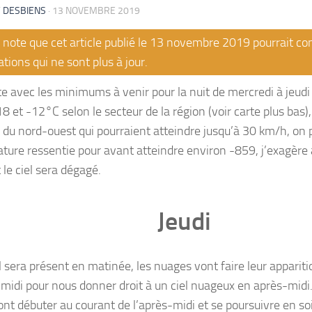
 DESBIENS
·
13 NOVEMBRE 2019
note que cet article publié le 13 novembre 2019 pourrait co
tions qui ne sont plus à jour.
te avec les minimums à venir pour la nuit de mercredi à jeudi 
8 et -12°C selon le secteur de la région (voir carte plus bas),
a du nord-ouest qui pourraient atteindre jusqu’à 30 km/h, on 
ture ressentie pour avant atteindre environ -859, j’exagère
le ciel sera dégagé.
Jeudi
il sera présent en matinée, les nuages vont faire leur apparit
-midi pour nous donner droit à un ciel nuageux en après-midi
nt débuter au courant de l’après-midi et se poursuivre en soir