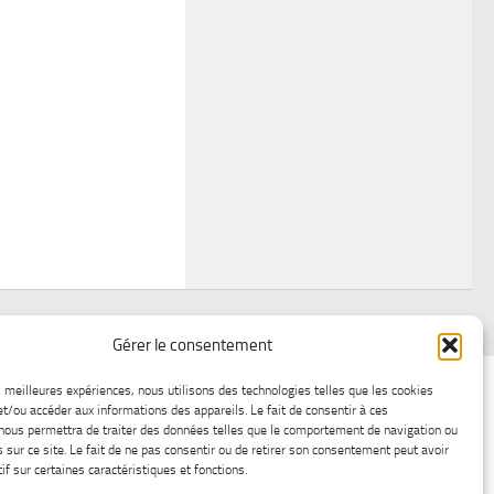
Gérer le consentement
air
Statistiques d’hier
Atelier Météo
Récréatif
es meilleures expériences, nous utilisons des technologies telles que les cookies
et/ou accéder aux informations des appareils. Le fait de consentir à ces
ez nous
Lac-Saint-Jean glace
Boutique en ligne
nous permettra de traiter des données telles que le comportement de navigation ou
s sur ce site. Le fait de ne pas consentir ou de retirer son consentement peut avoir
if sur certaines caractéristiques et fonctions.