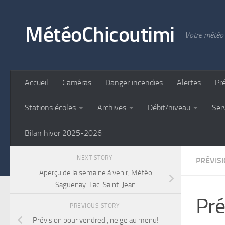
Skip to content
MétéoChicoutimi
Votre météo 
Accueil
Caméras
Danger incendies
Alertes
Pr
Stations écoles
Archives
Débit/niveau
Ser
Bilan hiver 2025-2026
NEXT STORY
PRÉVIS
Aperçu de la semaine à venir, Météo
Saguenay-Lac-Saint-Jean
Pré
PREVIOUS STORY
Prévision pour vendredi, neige au menu!