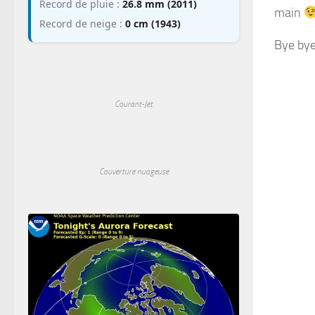
Record de pluie :
26.8 mm (2011)
main
Record de neige :
0 cm (1943)
Bye bye
Courant-Jet
Couverture nuageuse