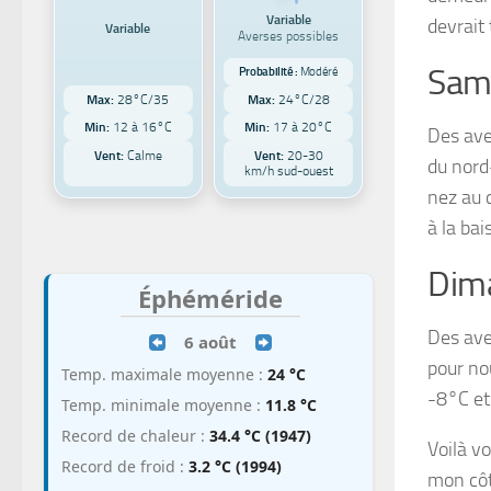
Variable
devrait
Variable
Averses possibles
Same
Probabilité :
Modéré
Max:
28°C/35
Max:
24°C/28
Min:
12 à 16°C
Min:
17 à 20°C
Des ave
Vent:
Calme
Vent:
20-30
du nord
km/h sud-ouest
nez au c
à la ba
Dima
Éphéméride
Des ave
6 août
pour no
Temp. maximale moyenne :
24 °C
-8°C et
Temp. minimale moyenne :
11.8 °C
Record de chaleur :
34.4 °C (1947)
Voilà v
Record de froid :
3.2 °C (1994)
mon côté