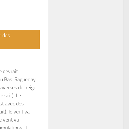
r des
e devrait
’au Bas-Saguenay
’averses de neige
e soir). Le
st avec des
it), le vent va
e vent va
mulations, il