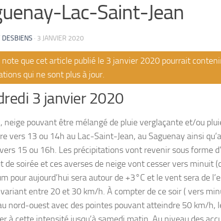
uenay-Lac-Saint-Jean
 DESBIENS
·
3 JANVIER 2020
note que cet article publié le 3 janvier 2020 pourrait conteni
tions qui ne sont plus à jour.
redi 3 janvier 2020
n, neige pouvant être mélangé de pluie verglaçante et/ou plui
re vers 13 ou 14h au Lac-Saint-Jean, au Saguenay ainsi qu
 vers 15 ou 16h. Les précipitations vont revenir sous forme d
 de soirée et ces averses de neige vont cesser vers minuit (c
 pour aujourd’hui sera autour de +3°C et le vent sera de l’e
variant entre 20 et 30 km/h. À compter de ce soir ( vers minu
au nord-ouest avec des pointes pouvant atteindre 50 km/h, l
r à cette intensité jusqu’à samedi matin. Au niveau des accu