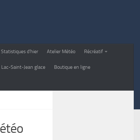
Statistiques d’hier
Atelier Météo
Récréatif
Lac-Saint-Jean glace
Boutique en ligne
Météo