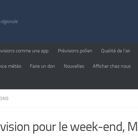
régionale
évisions comme une app.
Prévisions pollen
Qualité de l’air
vice météo
Faire un don
Nouvelles
Afficher chez nous
IONS
vision pour le week-end, 