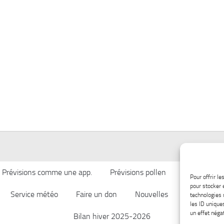
Prévisions comme une app.
Prévisions pollen
Qualité de l’
Pour offrir l
pour stocker 
Service météo
Faire un don
Nouvelles
Afficher ch
technologies 
les ID unique
un effet négat
Bilan hiver 2025-2026