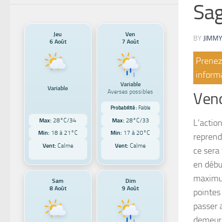
Sag
Jeu
Ven
BY
JIMMY
6 Août
7 Août
Prenez 
informa
Variable
Variable
Averses possibles
Vend
Probabilité :
Faible
Max:
28°C/34
Max:
28°C/33
L’actio
Min:
18 à 21°C
Min:
17 à 20°C
reprend
Vent:
Calme
Vent:
Calme
ce sera
en début
maximum
Sam
Dim
8 Août
9 Août
pointes 
passer 
demeure