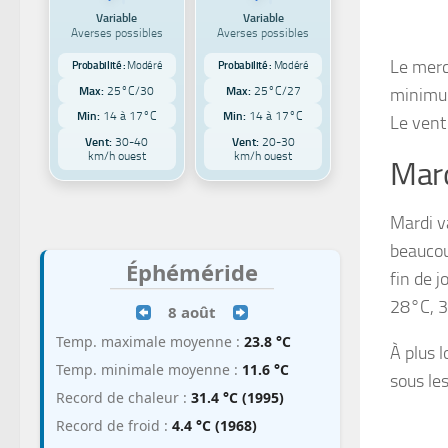
Variable
Variable
Averses possibles
Averses possibles
Le merc
Probabilité :
Modéré
Probabilité :
Modéré
Max:
25°C/30
Max:
25°C/27
minimum
Min:
14 à 17°C
Min:
14 à 17°C
Le vent
Vent:
30-40
Vent:
20-30
km/h ouest
km/h ouest
Mar
Mardi v
beaucou
Éphéméride
fin de 
28°C, 3
8 août
Temp. maximale moyenne :
23.8 °C
À plus 
Temp. minimale moyenne :
11.6 °C
sous le
Record de chaleur :
31.4 °C (1995)
Record de froid :
4.4 °C (1968)