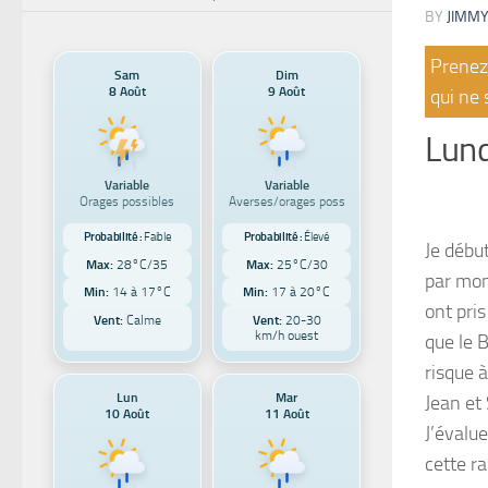
BY
JIMMY
Prenez 
Sam
Dim
8 Août
9 Août
qui ne 
Lund
Variable
Variable
Orages possibles
Averses/orages poss
Probabilité :
Faible
Probabilité :
Élevé
Je débu
Max:
28°C/35
Max:
25°C/30
par mom
Min:
14 à 17°C
Min:
17 à 20°C
ont pris
Vent:
Calme
Vent:
20-30
km/h ouest
que le B
risque à
Lun
Mar
Jean et
10 Août
11 Août
J’évalue
cette r