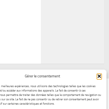
Gérer le consentement
air
Statistiques d’hier
Atelier Météo
Récréatif
es meilleures expériences, nous utilisons des technologies telles que les cookies
et/ou accéder aux informations des appareils. Le fait de consentir à ces
ez nous
Lac-Saint-Jean glace
Boutique en ligne
nous permettra de traiter des données telles que le comportement de navigation ou
s sur ce site. Le fait de ne pas consentir ou de retirer son consentement peut avoir
if sur certaines caractéristiques et fonctions.