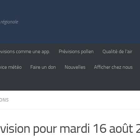
régionale
évisions comme une app.
Prévisions pollen
Qualité de l’air
vice météo
Faire un don
Nouvelles
Afficher chez nous
IONS
vision pour mardi 16 août