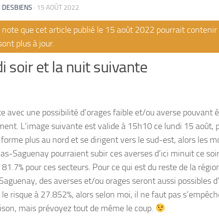
 DESBIENS
·
15 AOÛT 2022
note que cet article publié le 15 août 2022 pourrait conteni
sont plus à jour.
i soir et la nuit suivante
te avec une possibilité d’orages faible et/ou averse pouvant ê
ent. L’image suivante est valide à 15h10 ce lundi 15 août, pl
 forme plus au nord et se dirigent vers le sud-est, alors les m
as-Saguenay pourraient subir ces averses d’ici minuit ce soir.
 81.7% pour ces secteurs. Pour ce qui est du reste de la régio
 Saguenay, des averses et/ou orages seront aussi possibles d’i
 le risque à 27.852%, alors selon moi, il ne faut pas s’empêch
aison, mais prévoyez tout de même le coup.