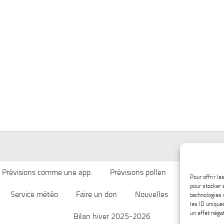
Prévisions comme une app.
Prévisions pollen
Qualité de l’
Pour offrir l
pour stocker 
Service météo
Faire un don
Nouvelles
Afficher ch
technologies 
les ID unique
un effet négat
Bilan hiver 2025-2026