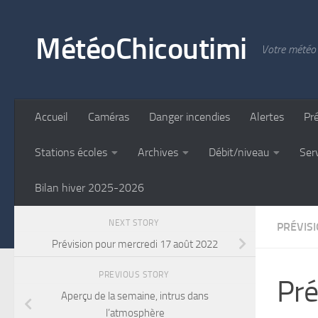
Skip to content
MétéoChicoutimi
Votre météo 
Accueil
Caméras
Danger incendies
Alertes
Pr
Stations écoles
Archives
Débit/niveau
Ser
Bilan hiver 2025-2026
NEXT STORY
PRÉVIS
Prévision pour mercredi 17 août 2022
PREVIOUS STORY
Pré
Aperçu de la semaine, intrus dans
l’atmosphère