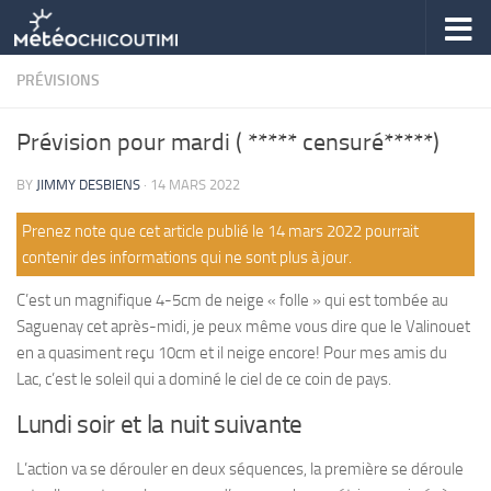
Skip to content
PRÉVISIONS
Prévision pour mardi ( ***** censuré*****)
BY
JIMMY DESBIENS
·
14 MARS 2022
Prenez note que cet article publié le 14 mars 2022 pourrait
contenir des informations qui ne sont plus à jour.
C’est un magnifique 4-5cm de neige « folle » qui est tombée au
Saguenay cet après-midi, je peux même vous dire que le Valinouet
en a quasiment reçu 10cm et il neige encore! Pour mes amis du
Lac, c’est le soleil qui a dominé le ciel de ce coin de pays.
Lundi soir et la nuit suivante
L’action va se dérouler en deux séquences, la première se déroule