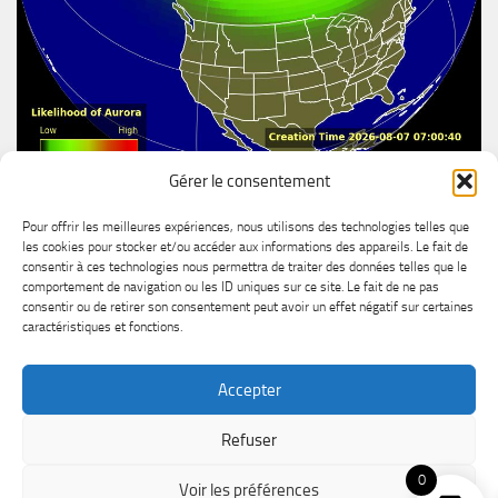
Gérer le consentement
Aurore boréal
Pour offrir les meilleures expériences, nous utilisons des technologies telles que
les cookies pour stocker et/ou accéder aux informations des appareils. Le fait de
consentir à ces technologies nous permettra de traiter des données telles que le
comportement de navigation ou les ID uniques sur ce site. Le fait de ne pas
consentir ou de retirer son consentement peut avoir un effet négatif sur certaines
caractéristiques et fonctions.
Accepter
MétéoChicoutimi © 2026. All Rights Reserved.
Refuser
Powered by
- Designed with the
Hueman theme
0
Voir les préférences