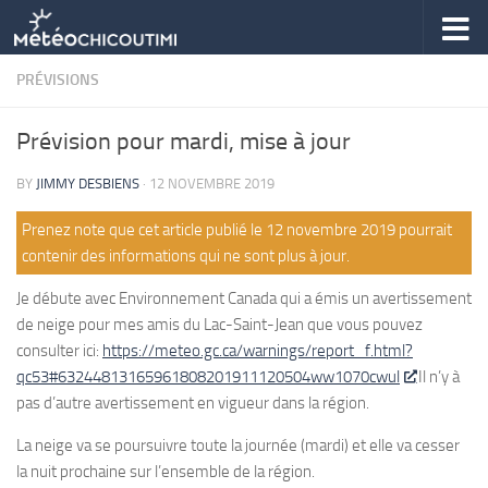
Skip to content
PRÉVISIONS
Prévision pour mardi, mise à jour
BY
JIMMY DESBIENS
·
12 NOVEMBRE 2019
Prenez note que cet article publié le 12 novembre 2019 pourrait
contenir des informations qui ne sont plus à jour.
Je débute avec Environnement Canada qui a émis un avertissement
de neige pour mes amis du Lac-Saint-Jean que vous pouvez
consulter ici:
https://meteo.gc.ca/warnings/report_f.html?
qc53#63244813165961808201911120504ww1070cwul
Il n’y à
pas d’autre avertissement en vigueur dans la région.
La neige va se poursuivre toute la journée (mardi) et elle va cesser
la nuit prochaine sur l’ensemble de la région.