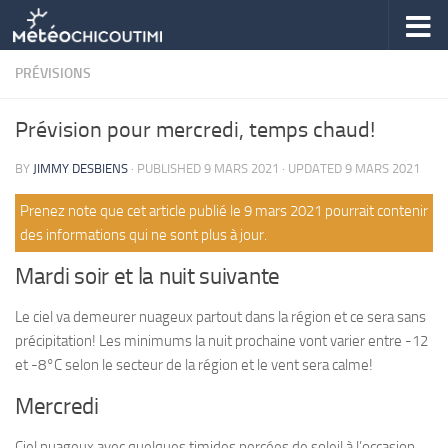
Skip to content
PRÉVISIONS
Prévision pour mercredi, temps chaud!
BY
JIMMY DESBIENS
· PUBLISHED
9 MARS 2021
· UPDATED
9 MARS 2021
Prenez note que cet article publié le 9 mars 2021 pourrait contenir
des informations qui ne sont plus à jour.
Mardi soir et la nuit suivante
Le ciel va demeurer nuageux partout dans la région et ce sera sans
précipitation! Les minimums la nuit prochaine vont varier entre -12
et -8°C selon le secteur de la région et le vent sera calme!
Mercredi
Ciel nuageux avec quelques timides percées de soleil à l’occasion.