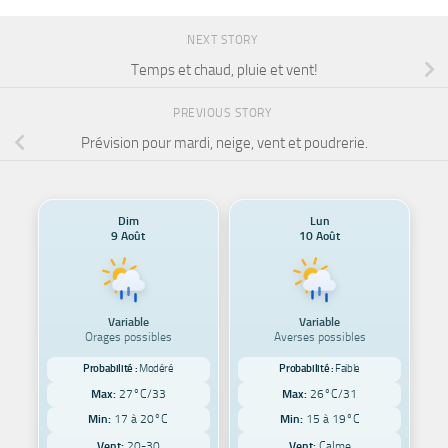
NEXT STORY
Temps et chaud, pluie et vent!
PREVIOUS STORY
Prévision pour mardi, neige, vent et poudrerie.
Dim
Lun
9 Août
10 Août
Variable
Variable
Orages possibles
Averses possibles
Probabilité :
Modéré
Probabilité :
Faible
Max:
27°C/33
Max:
26°C/31
Min:
17 à 20°C
Min:
15 à 19°C
Vent:
20-30
Vent:
Calme