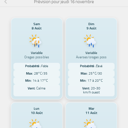
Prévision pour jeudi 16 novembre
Sam
Dim
8 Août
9 Août
Variable
Variable
Orages possibles
Averses/orages poss
Probabilité :
Faible
Probabilité :
Élevé
Max:
28°C/35
Max:
25°C/30
Min:
14 à 17°C
Min:
17 à 20°C
Vent:
Calme
Vent:
20-30
km/h ouest
Lun
Mar
10 Août
11 Août