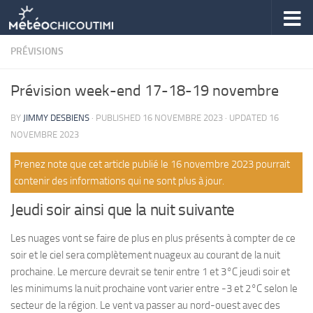
Skip to content
PRÉVISIONS
Prévision week-end 17-18-19 novembre
BY
JIMMY DESBIENS
· PUBLISHED
16 NOVEMBRE 2023
· UPDATED
16
NOVEMBRE 2023
Prenez note que cet article publié le 16 novembre 2023 pourrait
contenir des informations qui ne sont plus à jour.
Jeudi soir ainsi que la nuit suivante
Les nuages vont se faire de plus en plus présents à compter de ce
soir et le ciel sera complètement nuageux au courant de la nuit
prochaine. Le mercure devrait se tenir entre 1 et 3°C jeudi soir et
les minimums la nuit prochaine vont varier entre -3 et 2°C selon le
secteur de la région. Le vent va passer au nord-ouest avec des