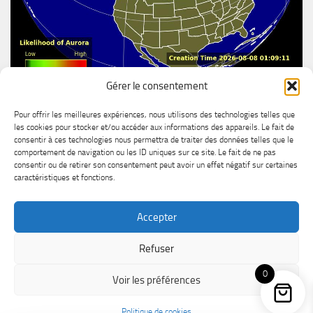
Gérer le consentement
Aurore boréal
Pour offrir les meilleures expériences, nous utilisons des technologies telles que
les cookies pour stocker et/ou accéder aux informations des appareils. Le fait de
consentir à ces technologies nous permettra de traiter des données telles que le
comportement de navigation ou les ID uniques sur ce site. Le fait de ne pas
consentir ou de retirer son consentement peut avoir un effet négatif sur certaines
caractéristiques et fonctions.
Accepter
MétéoChicoutimi © 2026. Tous droits réservés.
Refuser
Powered by
- Designed with the
Hueman theme
0
Voir les préférences
Politique de cookies