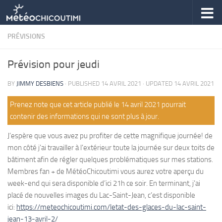
Skip to content
PRÉVISIONS
Prévision pour jeudi
BY
JIMMY DESBIENS
· PUBLISHED
14 AVRIL 2021
· UPDATED
14 AVRIL 2021
Prenez note que cet article publié le 14 avril 2021 pourrait
contenir des informations qui ne sont plus à jour.
J’espère que vous avez pu profiter de cette magnifique journée! de
mon côté j’ai travailler à l’extérieur toute la journée sur deux toits de
bâtiment afin de régler quelques problématiques sur mes stations.
Membres fan + de MétéoChicoutimi vous aurez votre aperçu du
week-end qui sera disponible d’ici 21h ce soir. En terminant, j’ai
placé de nouvelles images du Lac-Saint-Jean, c’est disponible
ici:
https://meteochicoutimi.com/letat-des-glaces-du-lac-saint-
jean-13-avril-2/